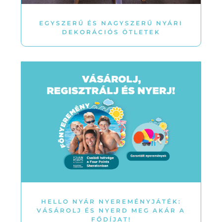
EGYSZERŰ ÉS NAGYSZERŰ NYÁRI
DEKORÁCIÓS ÖTLETEK
HELLO NYÁR NYEREMÉNYJÁTÉK:
VÁSÁROLJ ÉS NYERD MEG AKÁR A
FŐDÍJAT!