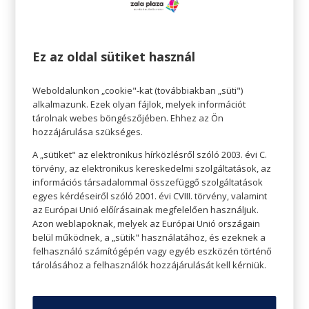
Ez az oldal sütiket használ
Weboldalunkon „cookie"-kat (továbbiakban „süti")
alkalmazunk. Ezek olyan fájlok, melyek információt
tárolnak webes böngészőjében. Ehhez az Ön
hozzájárulása szükséges.
TIPPEK A TÖKÉLETES GRILLEZÉSHEZ
A „sütiket" az elektronikus hírközlésről szóló 2003. évi C.
törvény, az elektronikus kereskedelmi szolgáltatások, az
információs társadalommal összefüggő szolgáltatások
egyes kérdéseiről szóló 2001. évi CVIII. törvény, valamint
az Európai Unió előírásainak megfelelően használjuk.
Azon weblapoknak, melyek az Európai Unió országain
belül működnek, a „sütik" használatához, és ezeknek a
felhasználó számítógépén vagy egyéb eszközén történő
tárolásához a felhasználók hozzájárulását kell kérniük.