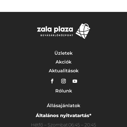
Üzletek
Akciók
Aktualitások
Rólunk
Állásajánlatok
Általános nyitvatartás*
Hétfő – Szombat
06:45 – 20:45