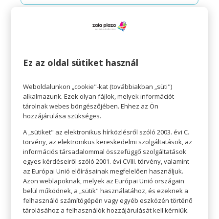
Ez az oldal sütiket használ
Weboldalunkon „cookie"-kat (továbbiakban „süti")
alkalmazunk. Ezek olyan fájlok, melyek információt
tárolnak webes böngészőjében. Ehhez az Ön
hozzájárulása szükséges.
A „sütiket" az elektronikus hírközlésről szóló 2003. évi C.
törvény, az elektronikus kereskedelmi szolgáltatások, az
információs társadalommal összefüggő szolgáltatások
VARÁZSOLJ ŐSZI ILLATOKAT AZ
egyes kérdéseiről szóló 2001. évi CVIII. törvény, valamint
OTTHONODBA
az Európai Unió előírásainak megfelelően használjuk.
Azon weblapoknak, melyek az Európai Unió országain
belül működnek, a „sütik" használatához, és ezeknek a
felhasználó számítógépén vagy egyéb eszközén történő
tárolásához a felhasználók hozzájárulását kell kérniük.