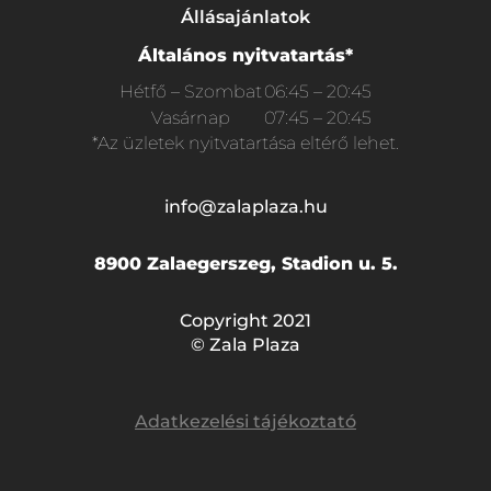
Állásajánlatok
Általános nyitvatartás*
Hétfő – Szombat
06:45 – 20:45
Vasárnap
07:45 – 20:45
*Az üzletek nyitvatartása eltérő lehet.
info@zalaplaza.hu
8900 Zalaegerszeg, Stadion u. 5.
Copyright 2021
© Zala Plaza
Adatkezelési tájékoztató