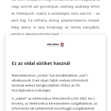
vagy amiről azt gondoljuk, esetleg szükség lehet
rá. Haladjunk csakis a szükséges lista szerint – az
sem baj, ha néhány dolog szeptemberre marad.
Még akkor is lesz kívánság az iskola irányából,
amihez alkalmazkodni kell.
Gondolkodjunk logikusan, ne kapkodjunk, ne
halmozzunk. Ruha vásárlásnál használjuk ki a
nyár végi leértékeléseket, ezzel sokat
Ez az oldal sütiket használ
spórolhatunk anyagilag is.
Weboldalunkon „cookie"-kat (továbbiakban „süti")
alkalmazunk. Ezek olyan fájlok, melyek információt
tárolnak webes böngészőjében. Ehhez az Ön
hozzájárulása szükséges.
A „sütiket" az elektronikus hírközlésről szóló 2003. évi C.
törvény, az elektronikus kereskedelmi szolgáltatások, az
információs társadalommal összefüggő szolgáltatások