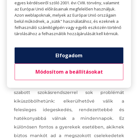
egyes kérdéseiről szóló 2001. évi CVIII. törvény, valamint
az Európai Unió előírásainak megfelelően használjuk.
Azon weblapoknak, melyek az Európai Unió országain
belül működnek, a „sütik" használatához, és ezeknek a
felhasználó számítógépén vagy egyéb eszközén történő
tárolásához a felhasználók hozzájárulását kell kérniük.
Reggeli rutinok bevezetése
Elfogadom
A vásárláson túl fontos feladat az is, hogy a család,
de főleg a gyerekek reggeli rutinját időben
Módosítom a beállításokat
hozzáigazítsuk a szeptemberi évkezdéshez. Ez
fontos, hiszen egy jól kialakított, személyre
szabott szokásrendszerrel sok problémát
kiküszöbölhetünk: elkerülhetővé válik a
felesleges idegeskedés, rendezettebbé és
hatékonyabbá válnak a mindennapok. Ez
különösen fontos a gyerekek esetében, akiknek
biztos mankót ad a megszokott cselekedetek