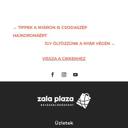
←
TIPPEK A NYÁRON IS CSODASZÉP
HAJKORONÁÉRT
ÍGY ÖLTÖZZÜNK A NYÁR VÉGÉN
→
VISSZA A CIKKEKHEZ
Üzletek