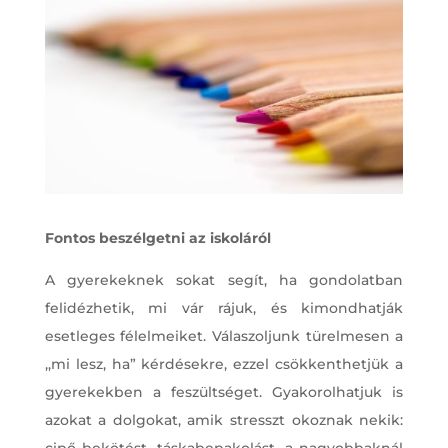
Fontos beszélgetni az iskoláról
A gyerekeknek sokat segít, ha gondolatban
felidézhetik, mi vár rájuk, és kimondhatják
esetleges félelmeiket. Válaszoljunk türelmesen a
,,mi lesz, ha” kérdésekre, ezzel csökkenthetjük a
gyerekekben a feszültséget. Gyakorolhatjuk is
azokat a dolgokat, amik stresszt okoznak nekik:
cipő bekötést, táskabepakolást, a nagyobbaknál