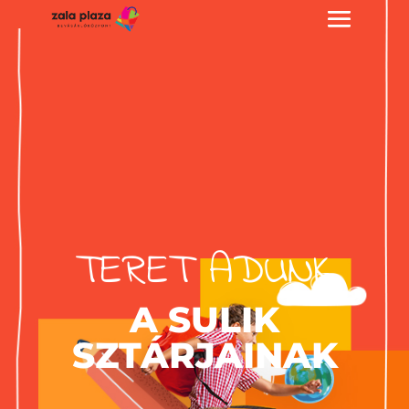
TERET ADUNK
A SULIK
SZTÁRJAINAK