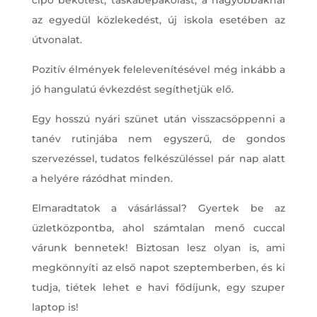
az egyedül közlekedést, új iskola esetében az
útvonalat.
Pozitív élmények felelevenítésével még inkább a
jó hangulatú évkezdést segíthetjük elő.
Egy hosszú nyári szünet után visszacsöppenni a
tanév rutinjába nem egyszerű, de gondos
szervezéssel, tudatos felkészüléssel pár nap alatt
a helyére rázódhat minden.
Elmaradtatok a vásárlással? Gyertek be az
üzletközpontba, ahol számtalan menő cuccal
várunk bennetek! Biztosan lesz olyan is, ami
megkönnyíti az első napot szeptemberben, és ki
tudja, tiétek lehet e havi fődíjunk, egy szuper
laptop is!