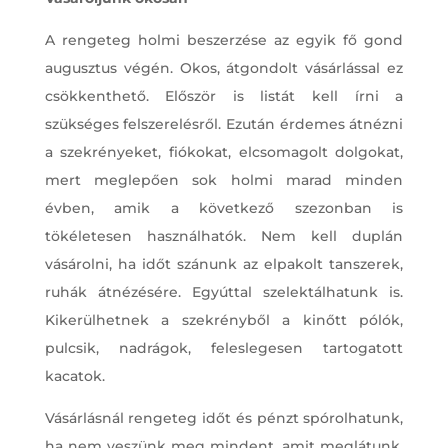
A rengeteg holmi beszerzése az egyik fő gond
augusztus végén. Okos, átgondolt vásárlással ez
csökkenthető. Először is listát kell írni a
szükséges felszerelésről. Ezután érdemes átnézni
a szekrényeket, fiókokat, elcsomagolt dolgokat,
mert meglepően sok holmi marad minden
évben, amik a következő szezonban is
tökéletesen használhatók. Nem kell duplán
vásárolni, ha időt szánunk az elpakolt tanszerek,
ruhák átnézésére. Egyúttal szelektálhatunk is.
Kikerülhetnek a szekrényből a kinőtt pólók,
pulcsik, nadrágok, feleslegesen tartogatott
kacatok.
Vásárlásnál rengeteg időt és pénzt spórolhatunk,
ha nem veszünk meg mindent, amit meglátunk,