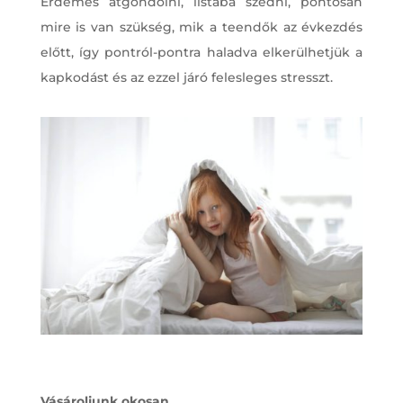
Érdemes átgondolni, listába szedni, pontosan
mire is van szükség, mik a teendők az évkezdés
előtt, így pontról-pontra haladva elkerülhetjük a
kapkodást és az ezzel járó felesleges stresszt.
Vásároljunk okosan