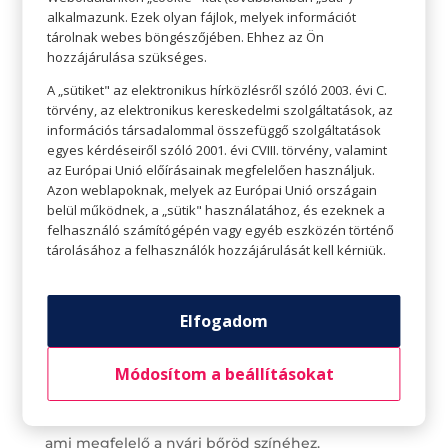
alkalmazunk. Ezek olyan fájlok, melyek információt
tárolnak webes böngészőjében. Ehhez az Ön
hozzájárulása szükséges.
A „sütiket" az elektronikus hírközlésről szóló 2003. évi C.
törvény, az elektronikus kereskedelmi szolgáltatások, az
információs társadalommal összefüggő szolgáltatások
egyes kérdéseiről szóló 2001. évi CVIII. törvény, valamint
az Európai Unió előírásainak megfelelően használjuk.
Azon weblapoknak, melyek az Európai Unió országain
belül működnek, a „sütik" használatához, és ezeknek a
felhasználó számítógépén vagy egyéb eszközén történő
Nem megfelelő árnyalat használata
tárolásához a felhasználók hozzájárulását kell kérniük.
Nyáron mindannyian barnulunk egy kicsit, így a
télen, világos bőrhöz használt alapozók és
Elfogadom
korrektorok biztosan nem lesznek megfelelőek.
Ha te is barnultál, legjobb ha sötétebb
Módosítom a beállításokat
árnyalatúra cseréled a kedvenc sminkcuccaid.
Látogass el a drogériába és keress olyan alapozót,
ami megfelelő a nyári bőröd színéhez.