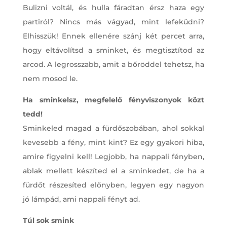
Bulizni voltál, és hulla fáradtan érsz haza egy
partiról? Nincs más vágyad, mint lefeküdni?
Elhisszük! Ennek ellenére szánj két percet arra,
hogy eltávolítsd a sminket, és megtisztítod az
arcod. A legrosszabb, amit a bőröddel tehetsz, ha
nem mosod le.
Ha sminkelsz, megfelelő fényviszonyok közt
tedd!
Sminkeled magad a fürdőszobában, ahol sokkal
kevesebb a fény, mint kint? Ez egy gyakori hiba,
amire figyelni kell! Legjobb, ha nappali fényben,
ablak mellett készíted el a sminkedet, de ha a
fürdőt részesíted előnyben, legyen egy nagyon
jó lámpád, ami nappali fényt ad.
Túl sok smink