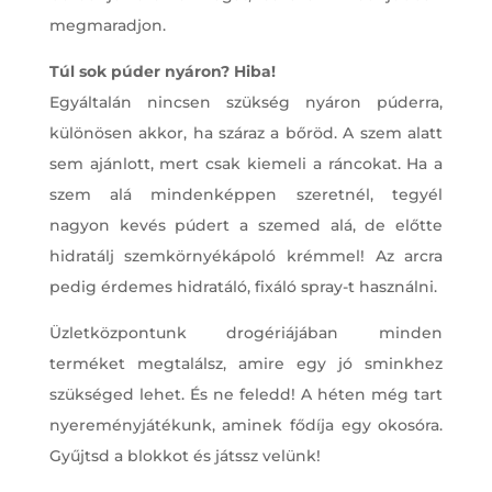
megmaradjon.
Túl sok púder nyáron? Hiba!
Egyáltalán nincsen szükség nyáron púderra,
különösen akkor, ha száraz a bőröd. A szem alatt
sem ajánlott, mert csak kiemeli a ráncokat. Ha a
szem alá mindenképpen szeretnél, tegyél
nagyon kevés púdert a szemed alá, de előtte
hidratálj szemkörnyékápoló krémmel! Az arcra
pedig érdemes hidratáló, fixáló spray-t használni.
Üzletközpontunk drogériájában minden
terméket megtalálsz, amire egy jó sminkhez
szükséged lehet. És ne feledd! A héten még tart
nyereményjátékunk, aminek fődíja egy okosóra.
Gyűjtsd a blokkot és játssz velünk!