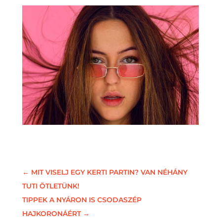
←
MIT VISELJ EGY KERTI PARTIN? VAN NÉHÁNY
TUTI ÖTLETÜNK!
TIPPEK A NYÁRON IS CSODASZÉP
HAJKORONÁÉRT
→