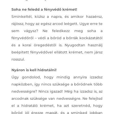
Soha ne feledd a fényvédő krémet!
Sminkeltél, kiülsz a napra, és amikor hazaérsz,
rájössz, hogy az egész arcod leégett. Ugye erre te
sem vágysz? Ne feledkezz meg soha a
fényvédőről – védi a bőröd a bőrrák kockázatától
és a korai öregedéstől is. Nyugodtan használj
beépített fényvédővel ellátott krémet, nem jársz
rosszul.
Nyáron is kell hidratálni!
Úgy gondolod, hogy mindig annyira izzadsz
napközben, így nincs szüksége a bőrödnek több
nedvességre? Nincs igazad! Még ha izzadsz is, az
arcodnak szüksége van nedvességre. Ne felejtsd
el a hidratáló krémet, ha azt szeretnéd, hogy
bőröd jól érezze magát, és a sminked jobban