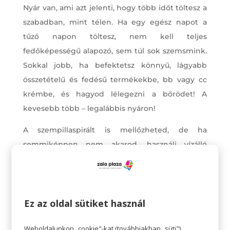
Nyár van, ami azt jelenti, hogy több időt töltesz a
szabadban, mint télen. Ha egy egész napot a
tűző napon töltesz, nem kell teljes
fedőképességű alapozó, sem túl sok szemsmink.
Sokkal jobb, ha befektetsz könnyű, lágyabb
összetételű és fedésű termékekbe, bb vagy cc
krémbe, és hagyod lélegezni a bőrödet! A
kevesebb több – legalábbis nyáron!
A szempillaspirált is mellőzheted, de ha
semmiképpen nem akarod, használj vízálló
készítményeket, azok nem hagynak cserben
úszás közben sem, és az izzadás sem tesz kárt
bennük.
Ez az oldal sütiket használ
Weboldalunkon „cookie"-kat (továbbiakban „süti")