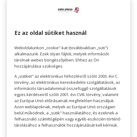
is.
Ez az oldal sütiket használ
Weboldalunkon „cookie"-kat (továbbiakban „süti")
alkalmazunk. Ezek olyan fájlok, melyek információt
tárolnak webes böngészőjében. Ehhez az Ön
hozzájárulása szükséges.
A „sütiket" az elektronikus hírközlésről szóló 2003. évi C.
törvény, az elektronikus kereskedelmi szolgáltatások, az
információs társadalommal összefüggő szolgáltatások
egyes kérdéseiről szóló 2001. évi CVIII. törvény, valamint
az Európai Unió előírásainak megfelelően használjuk.
Azon weblapoknak, melyek az Európai Unió országain
Az 1950-es években a Tropic Togs cég
belül működnek, a „sütik" használatához, és ezeknek a
megvásárolta a Disney képek pólókon történő
felhasználó számítógépén vagy egyéb eszközén történő
tárolásához a felhasználók hozzájárulását kell kérniük.
nyomtatásának jogát. Ez volt az első üzlet, ami
pólóhirdetéseket készített, de hatalmas lavinát