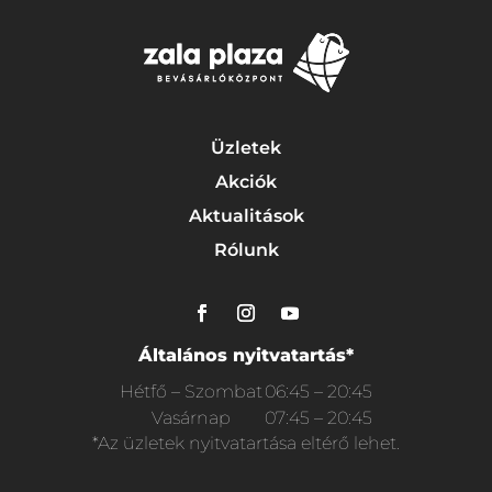
Üzletek
Akciók
Aktualitások
Rólunk
Általános nyitvatartás*
Hétfő – Szombat
06:45 – 20:45
Vasárnap
07:45 – 20:45
*Az üzletek nyitvatartása eltérő lehet.