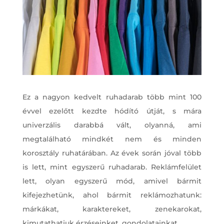
Ez a nagyon kedvelt ruhadarab több mint 100
évvel ezelőtt kezdte hódító útját, s mára
univerzális darabbá vált, olyanná, ami
megtalálható mindkét nem és minden
korosztály ruhatárában. Az évek során jóval több
is lett, mint egyszerű ruhadarab. Reklámfelület
lett, olyan egyszerű mód, amivel bármit
kifejezhetünk, ahol bármit reklámozhatunk:
márkákat, karaktereket, zenekarokat,
kimutathatjuk érzéseinket, gondolatainkat.