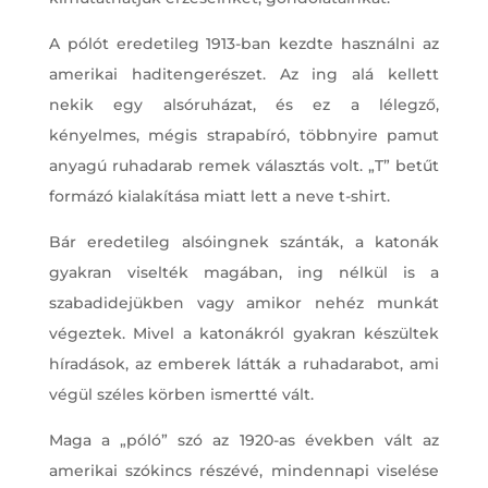
A pólót eredetileg 1913-ban kezdte használni az
amerikai haditengerészet. Az ing alá kellett
nekik egy alsóruházat, és ez a lélegző,
kényelmes, mégis strapabíró, többnyire pamut
anyagú ruhadarab remek választás volt. „T” betűt
formázó kialakítása miatt lett a neve t-shirt.
Bár eredetileg alsóingnek szánták, a katonák
gyakran viselték magában, ing nélkül is a
szabadidejükben vagy amikor nehéz munkát
végeztek. Mivel a katonákról gyakran készültek
híradások, az emberek látták a ruhadarabot, ami
végül széles körben ismertté vált.
Maga a „póló” szó az 1920-as években vált az
amerikai szókincs részévé, mindennapi viselése