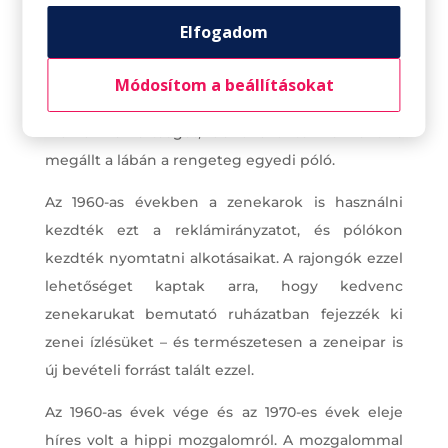
indított el, hiszen sikere megnyitotta az utat sok
Elfogadom
márka logójának és szlogenjének. A Nike „Csak
csináld” feliratától Hello Kitty-ig sok vállalkozás
Módosítom a beállításokat
kezdte használni a ,,pólóhirdetést”. Ez növelte a
márkák ismertségét, de önálló termékként is
megállt a lábán a rengeteg egyedi póló.
Az 1960-as években a zenekarok is használni
kezdték ezt a reklámirányzatot, és pólókon
kezdték nyomtatni alkotásaikat. A rajongók ezzel
lehetőséget kaptak arra, hogy kedvenc
zenekarukat bemutató ruházatban fejezzék ki
zenei ízlésüket – és természetesen a zeneipar is
új bevételi forrást talált ezzel.
Az 1960-as évek vége és az 1970-es évek eleje
híres volt a hippi mozgalomról. A mozgalommal