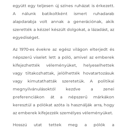
együtt egy teljesen új színes ruházat is érkezett.
A nálunk batikoltként ismert ruhadarab
alapdarabja volt annak a generációnak, akik
szerették a kézzel készült dolgokat, a lázadást, az
egyediséget.
Az 1970-es évekre az egész világon elterjedt és
népszerű viselet lett a póló, amivel az emberek
kifejezhették véleményüket, helyeselhettek
vagy tiltakozhattak, jelölhették hovatartozásuk
vagy kimutathatták szeretetük. A politikai
megnyilvánulásoktól kezdve a zenei
preferenciákon át a népszerű márkákon
keresztül a pólókat azóta is használják arra, hogy
az emberek kifejezzék személyes véleményüket.
Hosszú utat tettek meg a pólók a