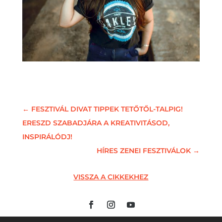
←
FESZTIVÁL DIVAT TIPPEK TETŐTŐL-TALPIG!
ERESZD SZABADJÁRA A KREATIVITÁSOD,
INSPIRÁLÓDJ!
HÍRES ZENEI FESZTIVÁLOK
→
VISSZA A CIKKEKHEZ