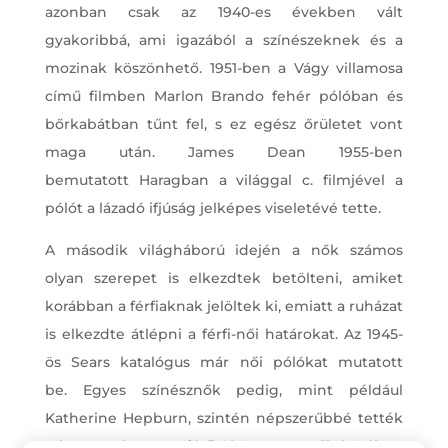
azonban csak az 1940-es években vált
gyakoribbá, ami igazából a színészeknek és a
mozinak köszönhető. 1951-ben a Vágy villamosa
című filmben Marlon Brando fehér pólóban és
bőrkabátban tűnt fel, s ez egész őrületet vont
maga után. James Dean 1955-ben
bemutatott Haragban a világgal c. filmjével a
pólót a lázadó ifjúság jelképes viseletévé tette.
A második világháború idején a nők számos
olyan szerepet is elkezdtek betölteni, amiket
korábban a férfiaknak jelöltek ki, emiatt a ruházat
is elkezdte átlépni a férfi-női határokat. Az 1945-
ös Sears katalógus már női pólókat mutatott
be. Egyes színésznők pedig, mint például
Katherine Hepburn, szintén népszerűbbé tették
a hagyományosan férfi öltözetet a nők körében