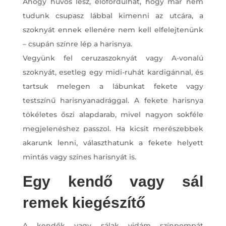
Ahogy hűvös lesz, előfordulhat, hogy már nem
tudunk csupasz lábbal kimenni az utcára, a
szoknyát ennek ellenére nem kell elfelejtenünk
– csupán színre lép a harisnya.
Vegyünk fel ceruzaszoknyát vagy A-vonalú
szoknyát, esetleg egy midi-ruhát kardigánnal, és
tartsuk melegen a lábunkat fekete vagy
testszínű harisnyanadrággal. A fekete harisnya
tökéletes őszi alapdarab, mivel nagyon sokféle
megjelenéshez passzol. Ha kicsit merészebbek
akarunk lenni, választhatunk a fekete helyett
mintás vagy színes harisnyát is.
Egy kendő vagy sál
remek kiegészítő
A kendők vagy sálak vidám színpompát