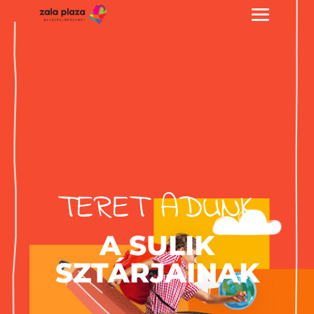
TERET ADUNK
A SULIK
SZTÁRJAINAK