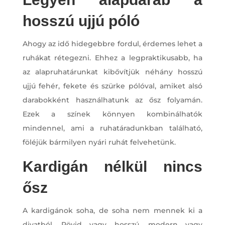
hosszú ujjú póló
Ahogy az idő hidegebbre fordul, érdemes lehet a
ruhákat rétegezni. Ehhez a legpraktikusabb, ha
az alapruhatárunkat kibővítjük néhány hosszú
ujjú fehér, fekete és szürke pólóval, amiket alsó
darabokként használhatunk az ősz folyamán.
Ezek a színek könnyen kombinálhatók
mindennel, ami a ruhatáradunkban található,
föléjük bármilyen nyári ruhát felvehetünk.
Kardigán nélkül nincs
ősz
A kardigánok soha, de soha nem mennek ki a
divatból. Rövid vagy hosszú, modern vagy