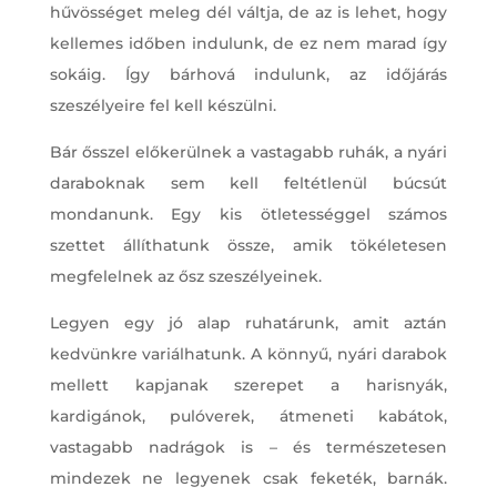
hűvösséget meleg dél váltja, de az is lehet, hogy
kellemes időben indulunk, de ez nem marad így
sokáig. Így bárhová indulunk, az időjárás
szeszélyeire fel kell készülni.
Bár ősszel előkerülnek a vastagabb ruhák, a nyári
daraboknak sem kell feltétlenül búcsút
mondanunk. Egy kis ötletességgel számos
szettet állíthatunk össze, amik tökéletesen
megfelelnek az ősz szeszélyeinek.
Legyen egy jó alap ruhatárunk, amit aztán
kedvünkre variálhatunk. A könnyű, nyári darabok
mellett kapjanak szerepet a harisnyák,
kardigánok, pulóverek, átmeneti kabátok,
vastagabb nadrágok is – és természetesen
mindezek ne legyenek csak feketék, barnák.