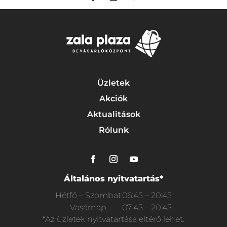
Üzletek
Akciók
Aktualitások
Rólunk
Általános nyitvatartás*
Hétfő – Szombat
06:45 – 20:45
Vasárnap
07:45 – 20:45
*Az üzletek nyitvatartása eltérő lehet.