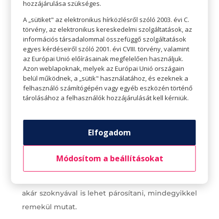
hozzájárulása szükséges.
A „sütiket" az elektronikus hírközlésről szóló 2003. évi C.
törvény, az elektronikus kereskedelmi szolgáltatások, az
A garbó igazi klasszikus
információs társadalommal összefüggő szolgáltatások
egyes kérdéseiről szóló 2001. évi CVIII. törvény, valamint
az Európai Unió előírásainak megfelelően használjuk.
A garbó is hamisítatlan őszi klasszikus, mely már
Azon weblapoknak, melyek az Európai Unió országain
évtizedek óta hódít. Lehet feszülő alsóruházat, de
belül működnek, a „sütik" használatához, és ezeknek a
felhasználó számítógépén vagy egyéb eszközén történő
bő felsőruházat is. A semleges színű garbó
tárolásához a felhasználók hozzájárulását kell kérniük.
bármilyen ruhához jól passzol, de az őszi színek,
mint a gesztenyebarna és a bordó, biztosan
Elfogadom
feltűnnek a tömegben.
A garbó mellett a kapucnis pulcsi is nagy divat –
Módosítom a beállításokat
különösen az iskolások körében. Az ősz folyamán
a pulcsit farmerrel, szabadidőnadrággal, vagy
akár szoknyával is lehet párosítani, mindegyikkel
remekül mutat.