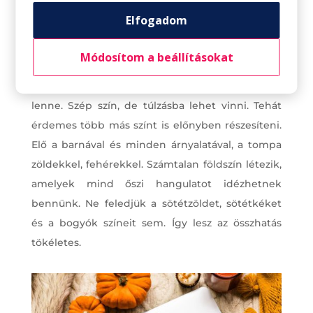
Elfogadom
Ha bármilyen évszaknak megfelelően kell
díszíteni, a szín az a kulcsfontosságú összetevő,
Módosítom a beállításokat
amely egy teret alakíthat. Valljuk be, ha az ősznek
hivatalos színe lenne, az narancssárga
lenne. Szép szín, de túlzásba lehet vinni. Tehát
érdemes több más színt is előnyben részesíteni.
Elő a barnával és minden árnyalatával, a tompa
zöldekkel, fehérekkel. Számtalan földszín létezik,
amelyek mind őszi hangulatot idézhetnek
bennünk. Ne feledjük a sötétzöldet, sötétkéket
és a bogyók színeit sem. Így lesz az összhatás
tökéletes.