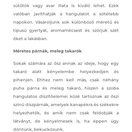
sütőtök vagy avar illata is kiváló lehet. Ezek
valóban javíthatják a hangulatot a sötétebb
napokon. Vásároljunk sok különböző méretű és
típusú gyertyát, aromamécsest és szórjuk szét
őket a lakásban.
Méretes párnák, meleg takarók
Sokak számára az ősz annak az ideje, hogy egy
takaró alatt kényelembe helyezkedjen és
pihenjen. Ehhez nem kell más, csak néhány
puha párna és meleg takaró, hiszen a szoba
hangulatos díszítőelemei közé tartoznak az őszi
színű díszpárnák, amelyek kanapékra és székekre
helyezhetők, és amik nem csak feldobják a
látványt, de kényelmesek is, ha éppen úgy
döntünk, bekuckózunk.