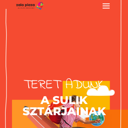
TERET ADUNK
A SULIK
SZTÁRJAINAK