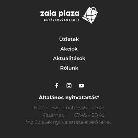
Üzletek
Akciók
Aktualitások
Rólunk
Általános nyitvatartás*
Hétfő – Szombat
06:45 – 20:45
Vasárnap
07:45 – 20:45
*Az üzletek nyitvatartása eltérő lehet.