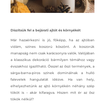
Díszítsük fel a bejárati ajtót és környékét
Már hazaérkezni is jó, főképp, ha az ajtóban
vidám, színes koszorú köszönt. A koszorúk
manapság nem csak karácsonyra valók. Valójában
a klasszikus dekoráció bármilyen témához vagy
évszakhoz igazítható. Ősszel az őszi termények, a
sárga-barna-piros színek dominálnak a hulló
falevelek hangulatát idézve. Ha van hely,
elhelyezhetünk az ajtó környékén néhány szép
tököt is – akár kifaragva. Hiszen mit ér az ősz
tökök nélkül?