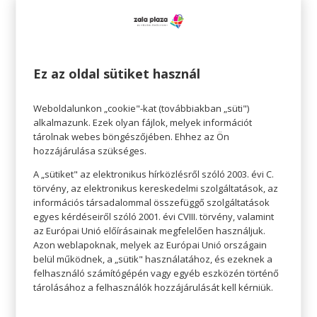
Ez az oldal sütiket használ
Hangulat – mindenhol
Nem olyan nehéz megváltoztatni lakása
Weboldalunkon „cookie"-kat (továbbiakban „süti")
alkalmazunk. Ezek olyan fájlok, melyek információt
hangulatát, mint gondolnánk. A központi
tárolnak webes böngészőjében. Ehhez az Ön
elemeken kívül a lakás többi pontján is
hozzájárulása szükséges.
helyezhetünk el őszi dekorációs elemeket. A
A „sütiket" az elektronikus hírközlésről szóló 2003. évi C.
stratégiailag elhelyezett tárgyak, például képek,
törvény, az elektronikus kereskedelmi szolgáltatások, az
információs társadalommal összefüggő szolgáltatások
díszek vagy gyertyák folyamatosan emlékeztetik
egyes kérdéseiről szóló 2001. évi CVIII. törvény, valamint
a tudatalattinkat az évszakra. Próbáljunk meg
az Európai Unió előírásainak megfelelően használjuk.
Azon weblapoknak, melyek az Európai Unió országain
olyan dolgokat kihelyezni, amelyek valamilyen
belül működnek, a „sütik" használatához, és ezeknek a
módon kapcsolódnak a természethez, el sem
felhasználó számítógépén vagy egyéb eszközén történő
hinnénk, mennyire befolyásolják a hangulatot.
tárolásához a felhasználók hozzájárulását kell kérniük.
Színek