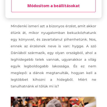
Egy kis hygge
Módosítom a beállításokat
hibernálás
Mindenki ismeri azt a bizonyos érzést, amit akkor
élünk át, mikor nyugalomban bekuckózhatunk
egy könyvvel, és zavartalanul pihenhetünk. Nos,
ennek az érzésnek neve is van: hygge. A szó
Dániából származik, egy olyan országból, ahol a
leghidegebb telek vannak, ugyanakkor a világ
egyik legboldogabb lakossága. És ez nem
meglepő: a dánok megtanulták, hogyan kell a
legtöbbet kihozni a hidegből. Miért ne
tanulhatnánk el tőlük mi is?