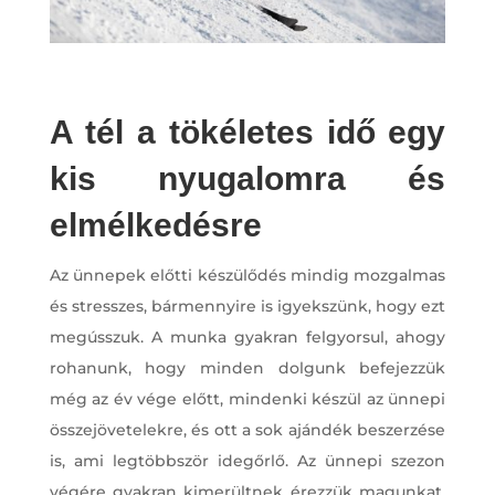
A tél a tökéletes idő egy
kis nyugalomra és
elmélkedésre
Az ünnepek előtti készülődés mindig mozgalmas
és stresszes, bármennyire is igyekszünk, hogy ezt
megússzuk. A munka gyakran felgyorsul, ahogy
rohanunk, hogy minden dolgunk befejezzük
még az év vége előtt, mindenki készül az ünnepi
összejövetelekre, és ott a sok ajándék beszerzése
is, ami legtöbbször idegőrlő. Az ünnepi szezon
végére gyakran kimerültnek érezzük magunkat,