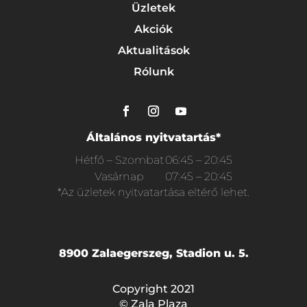
Üzletek
Akciók
Aktualitások
Rólunk
Általános nyitvatartás*
Hétfő – Szombat
06:45 – 20:45
Vasárnap
07:45 – 20:45
*Az üzletek nyitvatartása eltérő lehet.
8900 Zalaegerszeg, Stadion u. 5.
Copyright 2021
© Zala Plaza