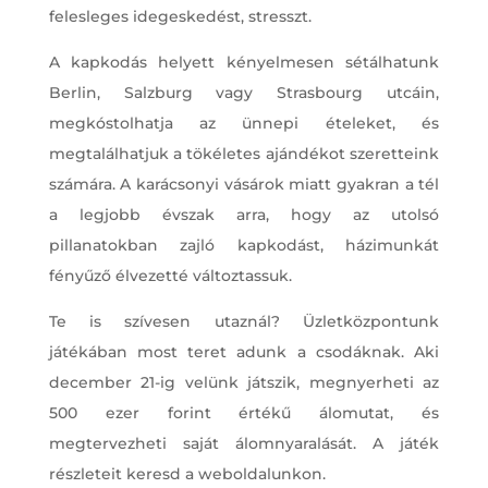
felesleges idegeskedést, stresszt.
A kapkodás helyett kényelmesen sétálhatunk
Berlin, Salzburg vagy Strasbourg utcáin,
megkóstolhatja az ünnepi ételeket, és
megtalálhatjuk a tökéletes ajándékot szeretteink
számára. A karácsonyi vásárok miatt gyakran a tél
a legjobb évszak arra, hogy az utolsó
pillanatokban zajló kapkodást, házimunkát
fényűző élvezetté változtassuk.
Te is szívesen utaznál? Üzletközpontunk
játékában most teret adunk a csodáknak. Aki
december 21-ig velünk játszik, megnyerheti az
500 ezer forint értékű álomutat, és
megtervezheti saját álomnyaralását. A játék
részleteit keresd a weboldalunkon.