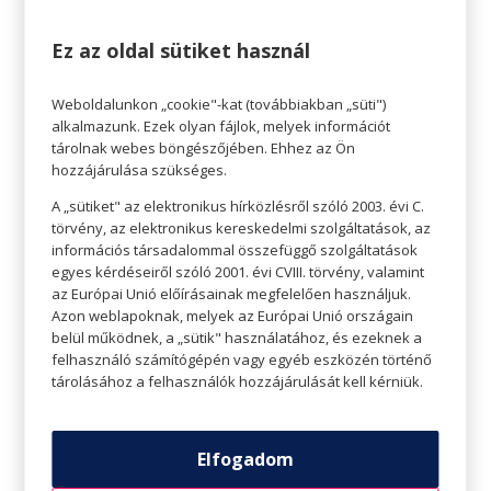
Ez az oldal sütiket használ
Weboldalunkon „cookie"-kat (továbbiakban „süti")
alkalmazunk. Ezek olyan fájlok, melyek információt
Szezonon kívüli árak
tárolnak webes böngészőjében. Ehhez az Ön
hozzájárulása szükséges.
A másik ok, amiért a tél a legjobb évszak az
A „sütiket" az elektronikus hírközlésről szóló 2003. évi C.
utazásra, az az, hogy a pénzünk többet ér. A
törvény, az elektronikus kereskedelmi szolgáltatások, az
legtöbb turisztikai célpont szezonálisan
információs társadalommal összefüggő szolgáltatások
egyes kérdéseiről szóló 2001. évi CVIII. törvény, valamint
változtatja az árat, ami azt jelenti, hogy nyáron
az Európai Unió előírásainak megfelelően használjuk.
gyakran exponenciálisan többet kell fizetni, mint
Azon weblapoknak, melyek az Európai Unió országain
belül működnek, a „sütik" használatához, és ezeknek a
télen. Drágábbak az utazás feltételei, drágábbak
felhasználó számítógépén vagy egyéb eszközén történő
a szállások. A szezonon kívül egy ötcsillagos
tárolásához a felhasználók hozzájárulását kell kérniük.
szállodában is sokkal jobb áron pihenhetünk,
mint főidényben. Élvezzük a napjainkat
Elfogadom
megérdemelt luxusban és kényeztetésben.