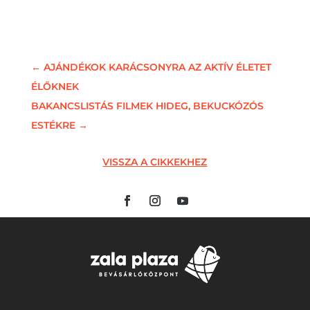
←
AJÁNDÉKOK KARÁCSONYRA AZ AKTÍV ÉLETET
ÉLŐKNEK
BAKANCSLISTÁS FILMEK HIDEG, BEKUCKÓZÓS
ESTÉKRE
→
VISSZA A CIKKEKHEZ