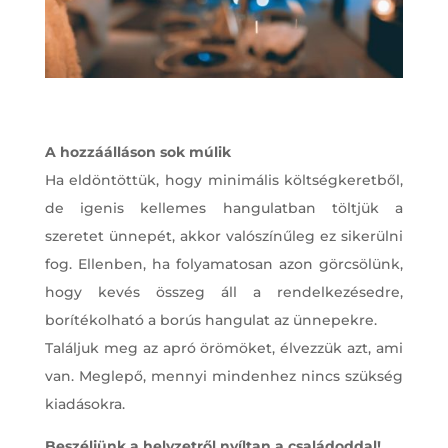
A hozzáálláson sok múlik
Ha eldöntöttük, hogy minimális költségkeretből,
de igenis kellemes hangulatban töltjük a
szeretet ünnepét, akkor valószínűleg ez sikerülni
fog. Ellenben, ha folyamatosan azon görcsölünk,
hogy kevés összeg áll a rendelkezésedre,
borítékolható a borús hangulat az ünnepekre.
Találjuk meg az apró örömöket, élvezzük azt, ami
van. Meglepő, mennyi mindenhez nincs szükség
kiadásokra.
Beszéljünk a helyzetről nyíltan a családoddal!