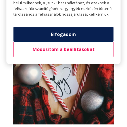
Készítsünk saját kezűleg ajándékot
belül működnek, a „sütik" használatához, és ezeknek a
felhasználó számítógépén vagy egyéb eszközén történő
Egy kis kreativitással kevés pénzből is nagyszerű
tárolásához a felhasználók hozzájárulását kell kérniük.
ajándékok készíthetők. Az interneten kis
keresgéléssel remek ötletekre lehet bukkanni, a
megvalósításhoz pedig nem kell más csak az
Elfogadom
alapanyagok, ügyesség és egy kis kitartás.
Módosítom a beállításokat