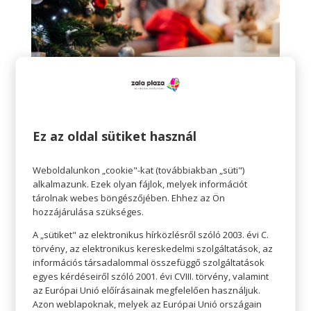
Tudatos vásárlás
A kisebb költségvetés egyáltalán nem jelenti azt,
Ez az oldal sütiket használ
hogy semmit nem vásárolhatunk. Csak azt
jelenti, hogy sokkal tudatosabban,
Weboldalunkon „cookie"-kat (továbbiakban „süti")
alkalmazunk. Ezek olyan fájlok, melyek információt
körültekintőbben tesszük. Írhatunk listát is, ha az
tárolnak webes böngészőjében. Ehhez az Ön
segít. Nem vásárolunk össze-vissza, célirányosan
hozzájárulása szükséges.
látogatjuk az üzleteket az üzletközpontban. Ha a
A „sütiket" az elektronikus hírközlésről szóló 2003. évi C.
keret nem teszi lehetővé, nem kell vásárolnunk
törvény, az elektronikus kereskedelmi szolgáltatások, az
információs társadalommal összefüggő szolgáltatások
minden távoli ismerősnek. Rendszerezzük, ki az,
egyes kérdéseiről szóló 2001. évi CVIII. törvény, valamint
aki kap, szorítkozzunk a szűkebb családra.
az Európai Unió előírásainak megfelelően használjuk.
Azon weblapoknak, melyek az Európai Unió országain