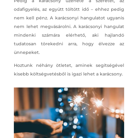
Pedig a karácsony üzenete a szeretet, az
odafigyelés, az együtt töltött idő – ehhez pedig
nem kell pénz. A karácsonyi hangulatot ugyanis
nem lehet megvásárolni. A karácsonyi hangulat
mindenki számára elérhető, aki hajlandó
tudatosan törekedni arra, hogy élvezze az
ünnepeket.
Hoztunk néhány ötletet, aminek segítségével
kisebb költségvetésből is igazi lehet a karácsony.