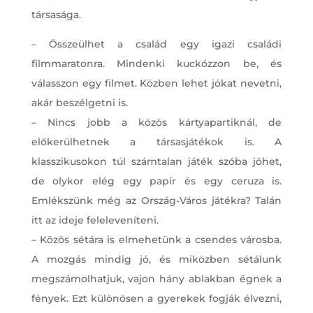
társasága.
– Összeülhet a család egy igazi családi
filmmaratonra. Mindenki kuckózzon be, és
válasszon egy filmet. Közben lehet jókat nevetni,
akár beszélgetni is.
– Nincs jobb a közös kártyapartiknál, de
előkerülhetnek a társasjátékok is. A
klasszikusokon túl számtalan játék szóba jöhet,
de olykor elég egy papír és egy ceruza is.
Emlékszünk még az Ország-Város játékra? Talán
itt az ideje feleleveníteni.
– Közös sétára is elmehetünk a csendes városba.
A mozgás mindig jó, és miközben sétálunk
megszámolhatjuk, vajon hány ablakban égnek a
fények. Ezt különösen a gyerekek fogják élvezni,