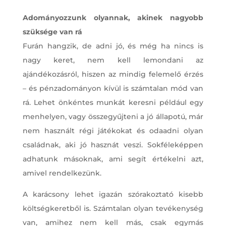
Adományozzunk olyannak, akinek nagyobb
szüksége van rá
Furán hangzik, de adni jó, és még ha nincs is
nagy keret, nem kell lemondani az
ajándékozásról, hiszen az mindig felemelő érzés
– és pénzadományon kívül is számtalan mód van
rá. Lehet önkéntes munkát keresni például egy
menhelyen, vagy összegyűjteni a jó állapotú, már
nem használt régi játékokat és odaadni olyan
családnak, aki jó hasznát veszi. Sokféleképpen
adhatunk másoknak, ami segít értékelni azt,
amivel rendelkezünk.
A karácsony lehet igazán szórakoztató kisebb
költségkeretből is. Számtalan olyan tevékenység
van, amihez nem kell más, csak egymás