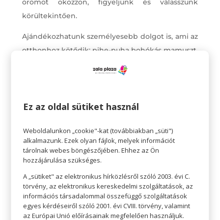
örömöt okozzon, figyeljünk és válasszunk
körültekintően.
Ajándékozhatunk személyesebb dolgot is, ami az
otthonhoz kötődik: pihe-puha bohókás mamuszt,
bolyhos fürdőköpenyt, cuki pizsit, de
természetesen ide tartozik a könyv is, ami az
olvasást szeretőknek szinte kötelező ajándék.
Ez az oldal sütiket használ
Ajándékok aktív nőknek
Vannak azok a nők, akik otthon érzik maguk a
Weboldalunkon „cookie"-kat (továbbiakban „süti")
legjobban, és vannak azok, akik szívesen
alkalmazunk. Ezek olyan fájlok, melyek információt
tárolnak webes böngészőjében. Ehhez az Ön
kimozdulnak. Akik sportolnak, kirándulnak,
hozzájárulása szükséges.
társaságba járnak. Nekik érdemes a szokásaikhoz,
A „sütiket" az elektronikus hírközlésről szóló 2003. évi C.
kedvenc időtöltésükhöz ajándékot választani. Jó
törvény, az elektronikus kereskedelmi szolgáltatások, az
ötlet lehet olyan ajándékot venni, amire ők talán
információs társadalommal összefüggő szolgáltatások
egyes kérdéseiről szóló 2001. évi CVIII. törvény, valamint
nem is gondolnának, de hasznukra válik például
az Európai Unió előírásainak megfelelően használjuk.