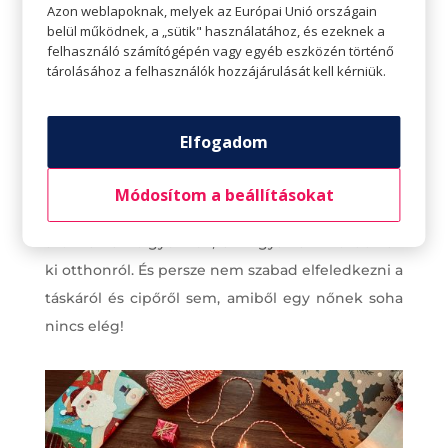
a fitnesz edzésen vagy egy hosszabb túrán. Egy
Azon weblapoknak, melyek az Európai Unió országain
belül működnek, a „sütik" használatához, és ezeknek a
praktikus kiegészítő, egy modern táska,
felhasználó számítógépén vagy egyéb eszközén történő
pulzusmérős óra, kényelmes ruha csak néhány
tárolásához a felhasználók hozzájárulását kell kérniük.
variáció, sokkal több lehetőség van, csak
személyre szabottan kell keresni.
Elfogadom
Egy divatos, csinos ékszer, egy extra kiegészítő a
parti ruhához, egy bohókás, egyedi kalap,
Módosítom a beállításokat
harisnya vagy sál is remek választás lehet
azoknak a hölgyeknek, akik gyakran mozdulnak
ki otthonról. És persze nem szabad elfeledkezni a
táskáról és cipőről sem, amiből egy nőnek soha
nincs elég!