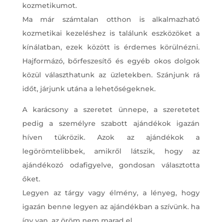
kozmetikumot.
Ma már számtalan otthon is alkalmazható
kozmetikai kezeléshez is találunk eszközöket a
kínálatban, ezek között is érdemes körülnézni.
Hajformázó, bőrfeszesítő és egyéb okos dolgok
közül választhatunk az üzletekben. Szánjunk rá
időt, járjunk utána a lehetőségeknek.
A karácsony a szeretet ünnepe, a szeretetet
pedig a személyre szabott ajándékok igazán
híven tükrözik. Azok az ajándékok a
legörömtelibbek, amikről látszik, hogy az
ajándékozó odafigyelve, gondosan választotta
őket.
Legyen az tárgy vagy élmény, a lényeg, hogy
igazán benne legyen az ajándékban a szívünk. ha
így van, az öröm nem marad el.