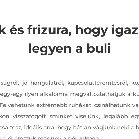
k és frizura, hogy iga
legyen a buli
ágról, jó hangulatról, kapcsolatteremtésről, kö
y egy-egy ilyen alkalomra megváltoztathatjuk a 
Felvehetünk extrémebb ruhákat, csinálhatunk vad
on visszafogott sminket viselünk, legalább eg
sá tesz, ideális arra, hogy bátran vágjunk neki 
ogy jól érezzük magunk a bőrünkben.