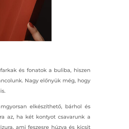
ófarkak és fonatok a buliba, hiszen
áncolunk. Nagy előnyük még, hogy
is.
ámgyorsan elkészíthető, bárhol és
ra az, ha két kontyot csavarunk a
izura, ami feszesre húzva és kicsit