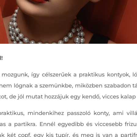
!
t mozgunk, így célszerűek a praktikus kontyok, l
, nem lógnak a szemünkbe, miközben szabadon t
ot, de jól mutat hozzájuk egy kendő, vicces kalap 
praktikus, mindenkihez passzoló konty, ami vill
as a partikra. Ennél egyedibb és viccesebb frizu
 két copf, egy kis tupír, és meg is van a partifr