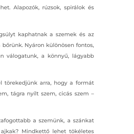
et. Alapozók, rúzsok, spirálok és
ngsúlyt kaphatnak a szemek és az
a bőrünk. Nyáron különösen fontos,
en válogatunk, a könnyű, lágyabb
 törekedjünk arra, hogy a formát
m, tágra nyílt szem, cicás szem –
szafogottabb a szemünk, a szánkat
ajkak? Mindkettő lehet tökéletes