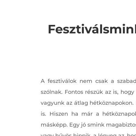
Fesztiválsmin
A fesztiválok nem csak a szabads
szólnak. Fontos részük az is, hog
vagyunk az átlag hétköznapokon. 
is. Hiszen ha már a hétköznapok
másképp. Egy jó smink magabiztos
vagy hűvös hippik, a lényeg az, h