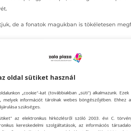
ét.
hatjuk, de a fonatok magukban is tökéletesen megf
az oldal sütiket használ
ldalunkon „cookie"-kat (továbbiakban „süti") alkalmazunk. Ezek 
ok, melyek információt tárolnak webes böngészőjében. Ehhez 
ájárulása szükséges.
ütiket" az elektronikus hírközlésről szóló 2003. évi C. törvén
tronikus kereskedelmi szolgáltatások, az információs társadal