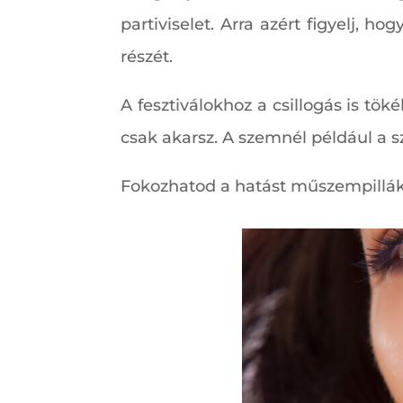
partiviselet. Arra azért figyelj, 
részét.
A fesztiválokhoz a csillogás is tö
csak akarsz. A szemnél például a s
Fokozhatod a hatást műszempillákk