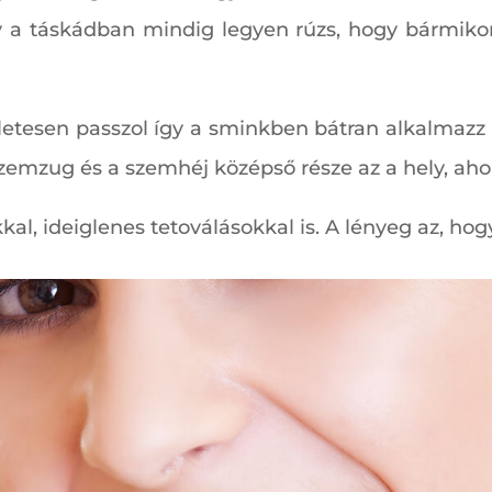
hogy a táskádban mindig legyen rúzs, hogy bármiko
kéletesen passzol így a sminkben bátran alkalmazz 
zemzug és a szemhéj középső része az a hely, ahol
al, ideiglenes tetoválásokkal is. A lényeg az, h