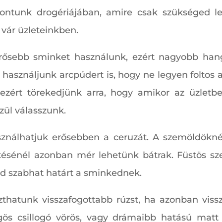
ntunk drogériájában, amire csak szükséged leh
 vár üzleteinkben.
 erősebb sminket használunk, ezért nagyobb ha
asználjunk arcpúdert is, hogy ne legyen foltos 
 ezért törekedjünk arra, hogy amikor az üzletb
zül válasszunk.
nálhatjuk erősebben a ceruzát. A szemöldöknél
tésénél azonban mér lehetünk bátrak. Füstös sze
ed szabhat határt a sminkednek.
thatunk visszafogottabb rúzst, ha azonban vis
ös csillogó vörös, vagy drámaibb hatású matt 