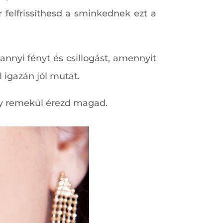
r felfrissíthesd a sminkednek ezt a
annyi fényt és csillogást, amennyit
 igazán jól mutat.
ogy remekül érezd magad.