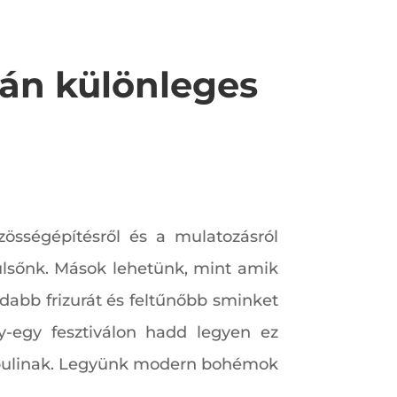
zán különleges
zösségépítésről és a mulatozásról
külsőnk. Mások lehetünk, mint amik
abb frizurát és feltűnőbb sminket
y-egy fesztiválon hadd legyen ez
a bulinak. Legyünk modern bohémok