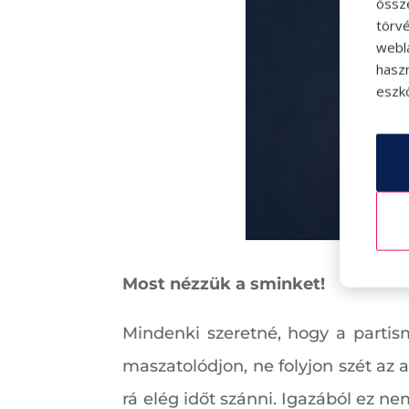
össz
törvé
webl
hasz
eszkö
Most nézzük a sminket!
Mindenki szeretné, hogy a partism
maszatolódjon, ne folyjon szét az 
rá elég időt szánni. Igazából ez ne