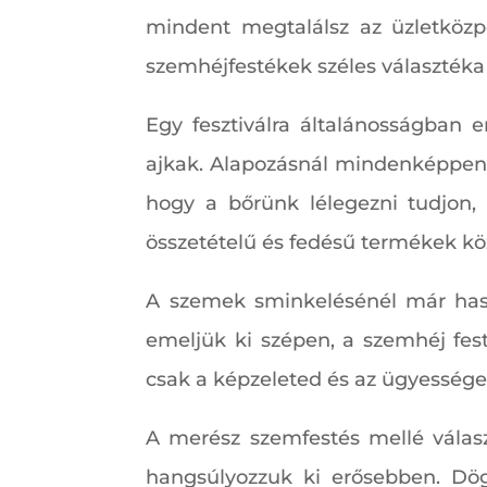
mindent megtalálsz az üzletközpo
szemhéjfestékek széles választéka
Egy fesztiválra általánosságban
ajkak. Alapozásnál mindenképpen h
hogy a bőrünk lélegezni tudjon,
összetételű és fedésű termékek kö
A szemek sminkelésénél már hasz
emeljük ki szépen, a szemhéj fes
csak a képzeleted és az ügyesség
A merész szemfestés mellé válasz
hangsúlyozzuk ki erősebben. Dög