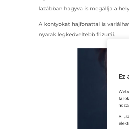
lazábban hagyva is megállja a hely
A kontyokat hajfonattal is variál
nyarak legkedveltebb frizurái.
Ez 
Webo
fájl
hozz
A „s
elek