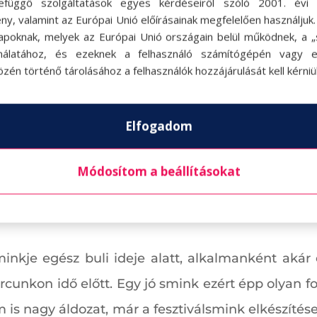
efüggő szolgáltatások egyes kérdéseiről szóló 2001. évi C
ny, valamint az Európai Unió előírásainak megfelelően használjuk
apoknak, melyek az Európai Unió országain belül működnek, a „s
nálatához, és ezeknek a felhasználó számítógépén vagy 
zén történő tárolásához a felhasználók hozzájárulását kell kérniü
Elfogadom
Módosítom a beállításokat
inkje egész buli ideje alatt, alkalmanként akár 
arcunkon idő előtt. Egy jó smink ezért épp olyan fo
m is nagy áldozat, már a fesztiválsmink elkészítése