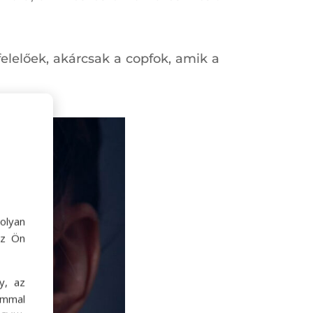
elelőek, akárcsak a copfok, amik a
olyan
az Ön
y, az
ommal