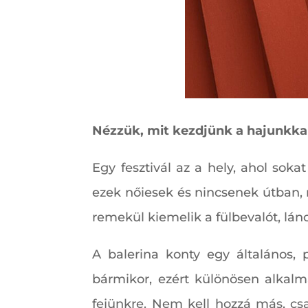
Nézzük, mit kezdjünk a hajunkkal
Egy fesztivál az a hely, ahol soka
ezek nőiesek és nincsenek útban
remekül kiemelik a fülbevalót, lánc
A balerina konty egy általános, 
bármikor, ezért különösen alkalm
fejünkre. Nem kell hozzá más, csak