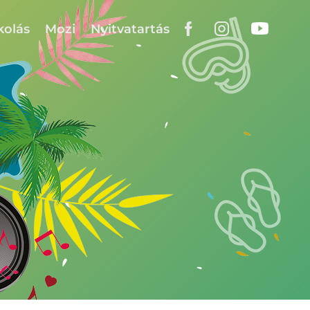
kolás
Mozi
Nyitvatartás