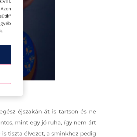
VIII.
. Azon
ütik"
egyéb
k.
egész éjszakán át is tartson és ne
ntos, mint egy jó ruha, így nem árt
 is tiszta élvezet, a sminkhez pedig