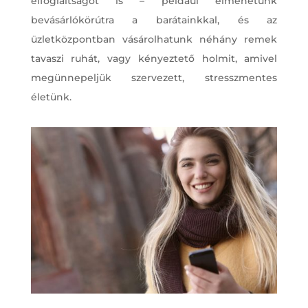
elfoglaltságot is – például elmehetünk
bevásárlókörútra a barátainkkal, és az
üzletközpontban vásárolhatunk néhány remek
tavaszi ruhát, vagy kényeztető holmit, amivel
megünnepeljük szervezett, stresszmentes
életünk.