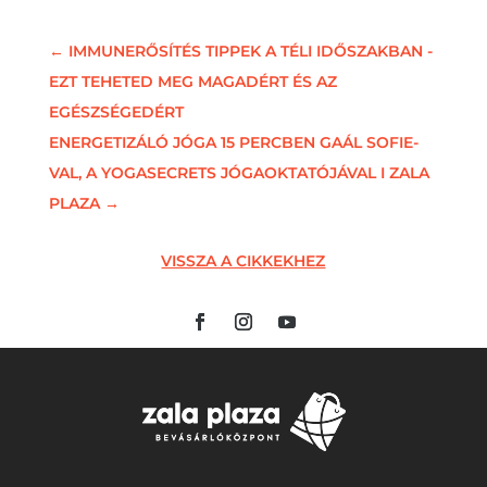
←
IMMUNERŐSÍTÉS TIPPEK A TÉLI IDŐSZAKBAN -
EZT TEHETED MEG MAGADÉRT ÉS AZ
EGÉSZSÉGEDÉRT
ENERGETIZÁLÓ JÓGA 15 PERCBEN GAÁL SOFIE-
VAL, A YOGASECRETS JÓGAOKTATÓJÁVAL I ZALA
PLAZA
→
VISSZA A CIKKEKHEZ