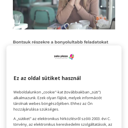
Bontsuk részekre a bonyolultabb feladatokat
Mindannyian túl sok időt töltünk olyan
projektekkel, amik túl bonyolultak ahhoz, hogy
időben elkészüljenek. Az ilyen túl bonyolult
feladatokat célszerű apróbb, kezelhető
Ez az oldal sütiket használ
feladatokra és részfeladatokra bontani. Amikor
egy ijesztő, bonyolult feladat sok kisebbé
Weboldalunkon „cookie"-kat (továbbiakban „süti")
alkalmazunk. Ezek olyan fájlok, melyek információt
osztódik, sokkal könnyebb az összpontosítás és
tárolnak webes böngészőjében. Ehhez az Ön
gyorsabban lehet végezni.
hozzájárulása szükséges.
Szabjunk határokat – legyen az időgazdálkodás
A „sütiket" az elektronikus hírközlésről szóló 2003. évi C.
törvény, az elektronikus kereskedelmi szolgáltatások, az
hatékony