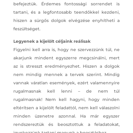
befejeztük. Érdemes fontossági sorrendet is
tartani, és a legfontosabb teendőkkel kezdeni,
hiszen a sürgős dolgok elvégzése enyhítheti a
feszültséget.
Legyenek a kijelölt céljaink reálisak
Figyelni kell arra is, hogy ne szervezzünk túl, ne
akarjunk mindent egyszerre megcsinálni, mert
az is stresszt eredményezhet. Hiszen a dolgok
nem mindig mennek a tervek szerint. Mindig
vannak váratlan események, ezért valamennyire
rugalmasnak kell lenni – de nem túl
rugalmasnak! Nem kell hagyni, hogy minden
eltérítsen a kijelölt feladattól, nem kell válaszolni
minden üzenetre azonnal. Ha már egyszer
rendszereztük és beosztottuk a feladatokat,
igyekezzünk tartani magunk a beosztáshoz.