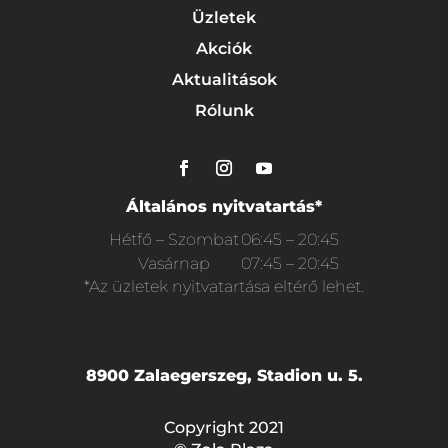
Üzletek
Akciók
Aktualitások
Rólunk
Általános nyitvatartás*
Hétfő – Szombat
06:45 – 20:45
Vasárnap
07:45 – 20:45
*Az üzletek nyitvatartása eltérő lehet.
8900 Zalaegerszeg, Stadion u. 5.
Copyright 2021