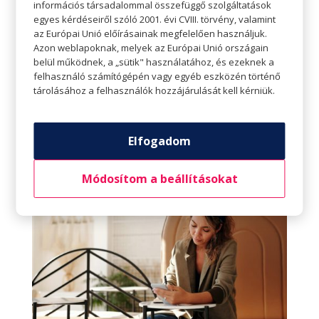
információs társadalommal összefüggő szolgáltatások
Például a fontos tennivalóink közben nem
egyes kérdéseiről szóló 2001. évi CVIII. törvény, valamint
az Európai Unió előírásainak megfelelően használjuk.
pillantunk rá ,,csak egy percre” a közösségi
Azon weblapoknak, melyek az Európai Unió országain
média felületeire. Amíg dolgunk van, azzal
belül működnek, a „sütik" használatához, és ezeknek a
foglalkozzunk. A csak egy percek ugyanis sok
felhasználó számítógépén vagy egyéb eszközén történő
tárolásához a felhasználók hozzájárulását kell kérniük.
perccé adódnak össze, ha ezeket sikerül
elhagyni, meglepően gyorsabb és hatékonyabb
lesz a munkavégzés.
Elfogadom
Módosítom a beállításokat