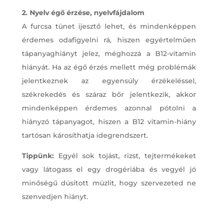
2. Nyelv égő érzése, nyelvfájdalom
A furcsa tünet ijesztő lehet, és mindenképpen
érdemes odafigyelni rá, hiszen egyértelműen
tápanyaghiányt jelez, méghozzá a B12-vitamin
hiányát. Ha az égő érzés mellett még problémák
jelentkeznek az egyensúly érzékeléssel,
székrekedés és száraz bőr jelentkezik, akkor
mindenképpen érdemes azonnal pótolni a
hiányzó tápanyagot, hiszen a B12 vitamin-hiány
tartósan károsíthatja idegrendszert.
Tippünk:
Egyél sok tojást, rizst, tejtermékeket
vagy látogass el egy drogériába és vegyél jó
minőségű dúsított müzlit, hogy szervezeted ne
szenvedjen hiányt.