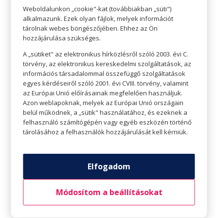
Weboldalunkon „cookie"-kat (továbbiakban „süti")
alkalmazunk. Ezek olyan fájlok, melyek információt
tárolnak webes böngészőjében. Ehhez az Ön
hozzájárulása szükséges.
A „sütiket" az elektronikus hírközlésről szóló 2003. évi C.
törvény, az elektronikus kereskedelmi szolgáltatások, az
információs társadalommal összefüggő szolgáltatások
egyes kérdéseiről szóló 2001. évi CVIII. törvény, valamint
az Európai Unió előírásainak megfelelően használjuk.
Azon weblapoknak, melyek az Európai Unió országain
belül működnek, a „sütik" használatához, és ezeknek a
felhasználó számítógépén vagy egyéb eszközén történő
tárolásához a felhasználók hozzájárulását kell kérniük.
4. Fáradtság, fogínyvérzés, étvágytalanság
Elfogadom
A C-vitaminra és annak pótlására sokan
odafigyelünk, hiszen pontosan tudjuk, milyen
Módosítom a beállításokat
fontos szerepe van az immunerősítésben. Ennek
ellenére előfordulhat, hogy szervezetünk nem jut