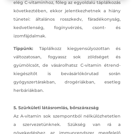
elég C-vitaminhoz, főleg az egyoldalú táplálkozás
következtében, ekkor jelentkezhetnek a hiány
tünetei: általános rosszkedv, fáradékonyság,
kedvetlenség, fogínyvérzés, csont- és
izomfájdalmak.
Tippünk:
Táplálkozz kiegyensúlyozottan és
változatosan, fogyassz sok zöldséget és
gyümölcsöt, de vásárolhatsz C-vitamin étrend-
kiegészítőt is bevásárlókörutad során
gyógyszertárakban, drogériákban, esetleg
herbáriákban.
5. Szürkületi látásromlás, bőrszárazság
Az A-vitamin sok szempontból nélkülözhetetlen
a szervezetünknek. Szükség van rá a
növekedéshez, az immunrendszer megfelelő