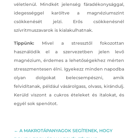
véletlenül. Mindkét jelenség fáradékonysággal,
idegességgel karöltve a magnéziumszint
csökkenését jelzi. Erős csökkenésnél
szívritmuszavarok is kialakulhatnak.
Tippünk:
Mivel a stressztől fokozottan
használódik el a szervezetben jelen levő
magnézium, érdemes a lehetőségekhez mérten
stresszmentesen élni. Igyekezz minden napodba
olyan dolgokat belecsempészni, amik
felvidítanak, például vásárolgass, olvass, kirándulj.
Kerüld viszont a cukros ételeket és italokat, és
egyél sok spenótot.
←
A MAKROTÁPANYAGOK SEGÍTENEK, HOGY