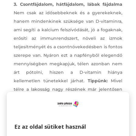
3. Csontfájdalom, hátfájdalom, lábak fájdalma
Nem csak az idősebbeknek és a gyerekeknek,
hanem mindenkinek szüksége van D-vitaminra,
ami segíti a kalcium felszívódását, jó a fogaknak,
erősíti az immunrendszert, növeli az izmok
teljesítményét és a csontnövekedésben is fontos
szerepe van. Nyáron ezt a napfényből elegendő
mennyiségben megkapjuk, télen azonban nem
árt pótolni, hiszen a D-vitamin hiánya
kellemetlen tünetekkel járhat.
Tippünk:
Mivel
télre a lakosság nagy részének már jelentősen
csökken a D-vitamin szintje, ilyenkor
mindenképpen pótolni kell. Mivel az
élelmiszerekben elenyésző mennyiségű D-
vitamin található, pótold szintetikusan. És
Ez az oldal sütiket használ
mihelyt lehet, sétálj a napon.