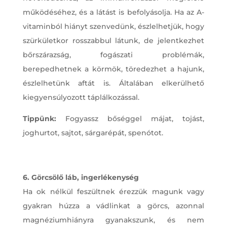
működéséhez, és a látást is befolyásolja. Ha az A-
vitaminból hiányt szenvedünk, észlelhetjük, hogy
szürkületkor rosszabbul látunk, de jelentkezhet
bőrszárazság, fogászati problémák,
berepedhetnek a körmök, töredezhet a hajunk,
észlelhetünk aftát is. Általában elkerülhető
kiegyensúlyozott táplálkozással.
Tippünk:
Fogyassz bőséggel májat, tojást,
joghurtot, sajtot, sárgarépát, spenótot.
6. Görcsölő láb, ingerlékenység
Ha ok nélkül feszültnek érezzük magunk vagy
gyakran húzza a vádlinkat a görcs, azonnal
magnéziumhiányra gyanakszunk, és nem