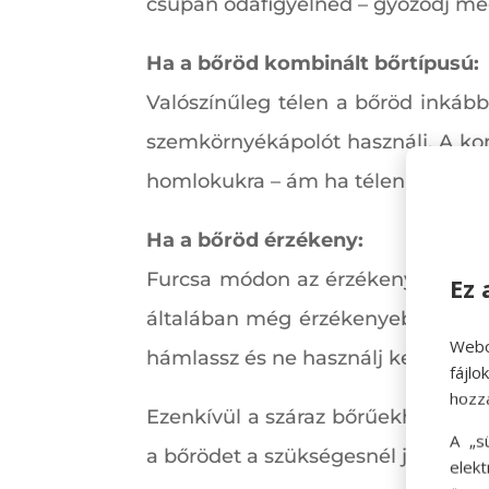
csupán odafigyelned – győződj meg
Ha a bőröd kombinált bőrtípusú:
Valószínűleg télen a bőröd inkább 
szemkörnyékápolót használj. A ko
homlokukra – ám ha télen ennek s
Ha a bőröd érzékeny:
Furcsa módon az érzékeny bőr nag
Ez 
általában még érzékenyebbé válik.
Webo
hámlassz és ne használj kemény v
fájl
hozz
Ezenkívül a száraz bőrűekhez hason
A „s
a bőrödet a szükségesnél jobban.
elek