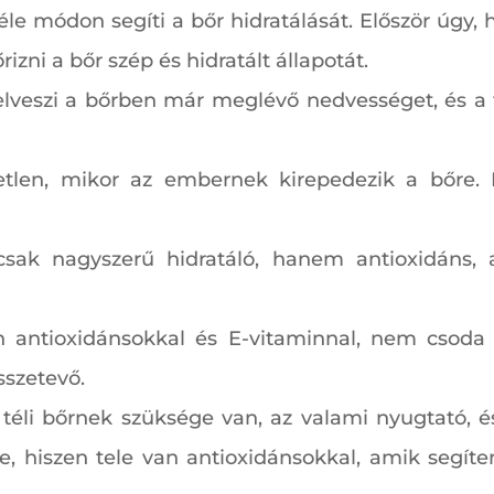
éle módon segíti a bőr hidratálását. Először úgy,
rizni a bőr szép és hidratált állapotát.
elveszi a bőrben már meglévő nedvességet, és a f
tlen, mikor az embernek kirepedezik a bőre. 
csak nagyszerű hidratáló, hanem antioxidáns,
 antioxidánsokkal és E-vitaminnal, nem csoda t
sszetevő.
téli bőrnek szüksége van, az valami nyugtató,
e, hiszen tele van antioxidánsokkal, amik segíten