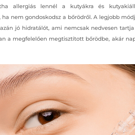
ha allergiás lennél a kutyákra és kutyakiál
d, ha nem gondoskodsz a bőrödről. A legjobb módj
igazán jó hidratálót, ami nemcsak nedvesen tartja
an a megfelelően megtisztított bőrödbe, akár nap