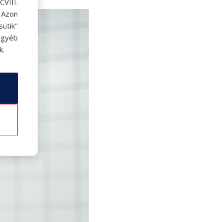
VIII.
. Azon
ütik"
egyéb
k.