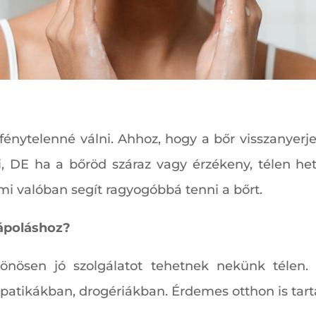
 fénytelenné válni. Ahhoz, hogy a bőr visszanyer
, DE ha a bőröd száraz vagy érzékeny, télen h
mi valóban segít ragyogóbbá tenni a bőrt.
rápoláshoz?
önösen jó szolgálatot tehetnek nekünk télen
patikákban, drogériákban. Érdemes otthon is tart