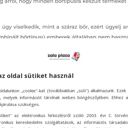
 arról, hogy minden bőrtípusra készült terméket 
úgy viselkedik, mint a száraz bőr, ezért ügyelj a
mbinált bőrtípusú emberek általában nem használn
zükségét érzed, ne habozz.
yon hasonló módon működik nyáron és télen is, 
az oldal sütiket használ
 Ha érzékeny bőröd van, ügyelj arra, hogy ne sú
ldalunkon „cookie"-kat (továbbiakban „süti") alkalmazunk. Ezek 
egyszereket tartalmazó termékeket.
ok, melyek információt tárolnak webes böngészőjében. Ehhez 
ájárulása szükséges.
lóan neked is figyelned kell zuhanyozásnál a víz
ütiket" az elektronikus hírközlésről szóló 2003. évi C. törvén
tronikus kereskedelmi szolgáltatások, az információs társadal