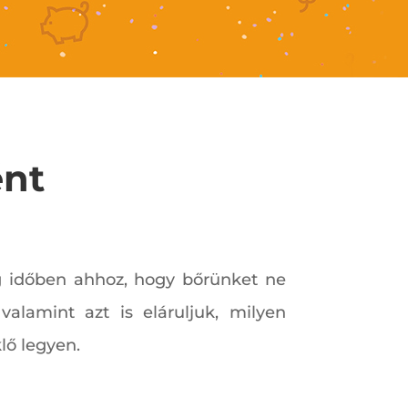
ént
g időben ahhoz, hogy bőrünket ne
valamint azt is eláruljuk, milyen
lő legyen.