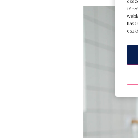
össz
törvé
webl
hasz
eszkö