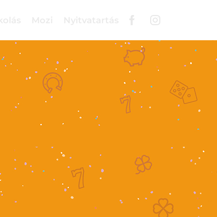
kolás
Mozi
Nyitvatartás