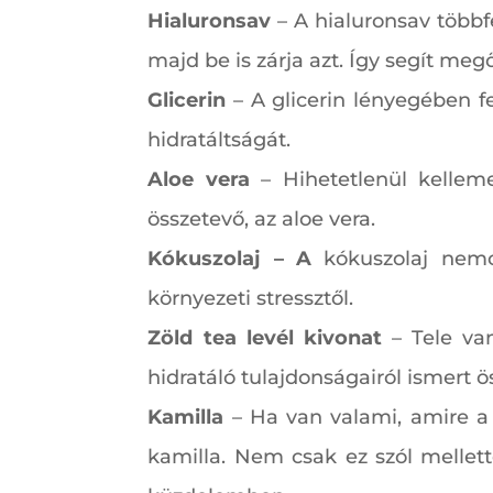
Hialuronsav
– A hialuronsav többf
majd be is zárja azt. Így segít megő
Glicerin
– A glicerin lényegében f
hidratáltságát.
Aloe vera
– Hihetetlenül kelleme
összetevő, az aloe vera.
Kókuszolaj – A
kókuszolaj nem
környezeti stressztől.
Zöld tea levél kivonat
– Tele van
hidratáló tulajdonságairól ismert ö
Kamilla
– Ha van valami, amire a 
kamilla. Nem csak ez szól mellett