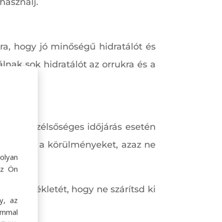
használj.
rra, hogy jó minőségű hidratálót és
ak sok hidratálót az orrukra és a
mivel szélsőséges időjárás esetén
lyosbítsd a körülményeket, azaz ne
olyan
az Ön
 hőmérsékletét, hogy ne szárítsd ki
y, az
ommal