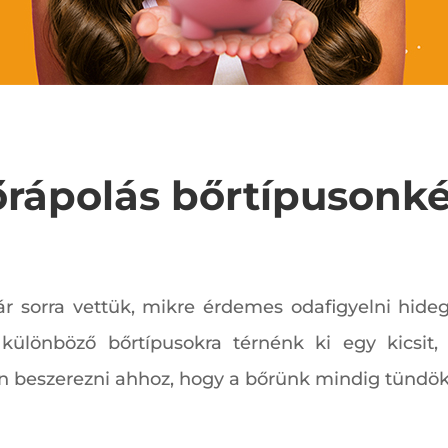
rápolás bőrtípusonk
r sorra vettük, mikre érdemes odafigyelni hide
különböző bőrtípusokra térnénk ki egy kicsit, 
 beszerezni ahhoz, hogy a bőrünk mindig tündök