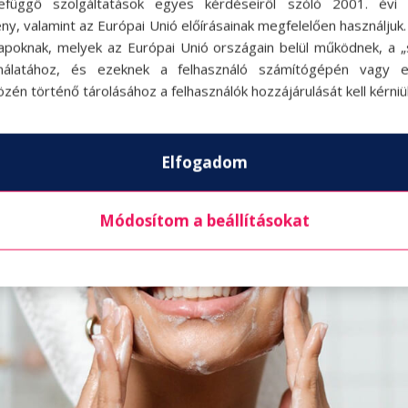
efüggő szolgáltatások egyes kérdéseiről szóló 2001. évi C
ny, valamint az Európai Unió előírásainak megfelelően használjuk
apoknak, melyek az Európai Unió országain belül működnek, a „s
nálatához, és ezeknek a felhasználó számítógépén vagy 
zén történő tárolásához a felhasználók hozzájárulását kell kérniü
Elfogadom
Módosítom a beállításokat