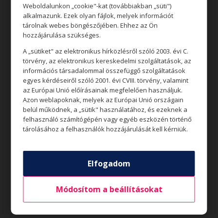
Aktualitások
Weboldalunkon „cookie"-kat (továbbiakban „süti")
alkalmazunk. Ezek olyan fájlok, melyek információt
tárolnak webes böngészőjében. Ehhez az Ön
hozzájárulása szükséges.
Rólunk
A „sütiket" az elektronikus hírközlésről szóló 2003. évi C.
törvény, az elektronikus kereskedelmi szolgáltatások, az
Állásajánlatok
információs társadalommal összefüggő szolgáltatások
egyes kérdéseiről szóló 2001. évi CVIII. törvény, valamint
Általános nyitvatartás*
az Európai Unió előírásainak megfelelően használjuk.
Hétfő – Szombat
06:45 – 20:45
Azon weblapoknak, melyek az Európai Unió országain
belül működnek, a „sütik" használatához, és ezeknek a
Vasárnap
07:45 – 20:45
felhasználó számítógépén vagy egyéb eszközén történő
*Az üzletek nyitvatartása eltérő lehet.
tárolásához a felhasználók hozzájárulását kell kérniük.
info@zalaplaza.hu
Elfogadom
8900 Zalaegerszeg, Stadion u. 5.
Módosítom a beállításokat
Copyright 2021
© Zala Plaza