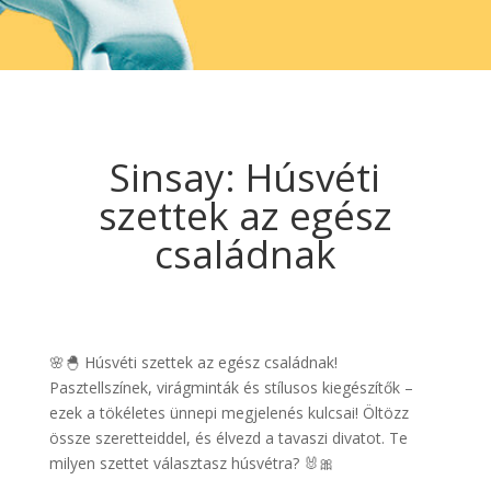
Sinsay: Húsvéti
szettek az egész
családnak
🌸🐣 Húsvéti szettek az egész családnak!
Pasztellszínek, virágminták és stílusos kiegészítők –
ezek a tökéletes ünnepi megjelenés kulcsai! Öltözz
össze szeretteiddel, és élvezd a tavaszi divatot. Te
milyen szettet választasz húsvétra? 🐰🎀