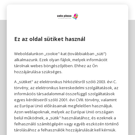
Ez az oldal sütiket használ
Weboldalunkon „cookie"-kat (továbbiakban „süti")
alkalmazunk. Ezek olyan fájlok, melyek információt
tárolnak webes böngészőjében. Ehhez az Ön
hozzájárulása szükséges.
A „sütiket" az elektronikus hírközlésről szóló 2003. évi C.
törvény, az elektronikus kereskedelmi szolgáltatások, az
információs társadalommal összefüggő szolgáltatások
egyes kérdéseiről szóló 2001. évi CVIII. törvény, valamint
az Európai Unió előírásainak megfelelően használjuk.
Azon weblapoknak, melyek az Európai Unió országain
belül működnek, a „sütik" használatához, és ezeknek a
felhasználó számítógépén vagy egyéb eszközén történő
tárolásához a felhasználók hozzájárulását kell kérniük.