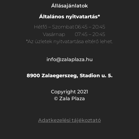
Állásajánlatok
Általános nyitvatartás*
Hétfő – Szombat
06:45 – 20:45
Vasárnap
07:45 – 20:45
*Az üzletek nyitvatartása eltérő lehet.
info@zalaplaza.hu
8900 Zalaegerszeg, Stadion u. 5.
Copyright 2021
© Zala Plaza
Adatkezelési tájékoztató