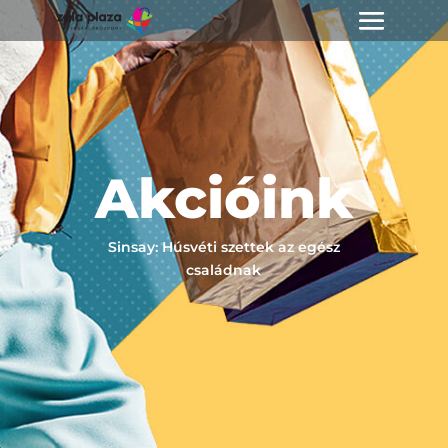
Akcióink
Sinsay: Húsvéti szettek az egész
családnak