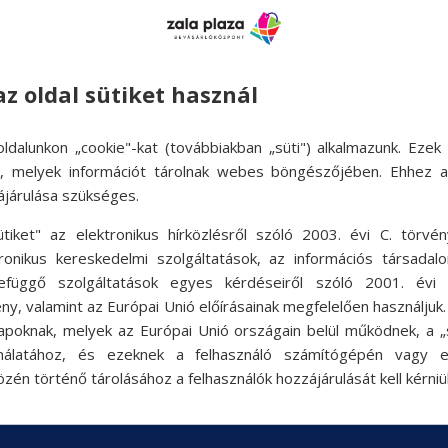
az oldal sütiket használ
ldalunkon „cookie"-kat (továbbiakban „süti") alkalmazunk. Ezek 
ok, melyek információt tárolnak webes böngészőjében. Ehhez 
ájárulása szükséges.
ütiket" az elektronikus hírközlésről szóló 2003. évi C. törvén
tronikus kereskedelmi szolgáltatások, az információs társadal
efüggő szolgáltatások egyes kérdéseiről szóló 2001. évi C
ny, valamint az Európai Unió előírásainak megfelelően használjuk
apoknak, melyek az Európai Unió országain belül működnek, a „s
nálatához, és ezeknek a felhasználó számítógépén vagy 
zén történő tárolásához a felhasználók hozzájárulását kell kérniü