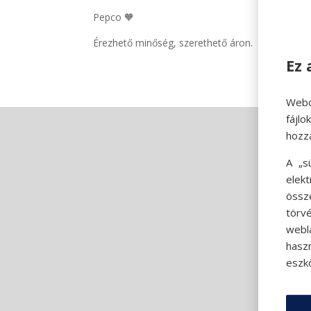
Pepco 🧡
Érezhető minőség, szerethető áron.
Ez 
Webo
fájl
hozz
A „s
elek
össz
törvé
webl
hasz
eszkö