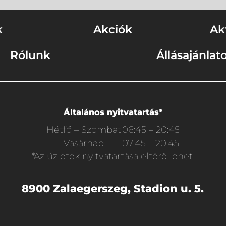
k
Akciók
Ak
Rólunk
Állásajánlat
Általános nyitvatartás*
Hétfő – Szombat
06:45 – 20:45
Vasárnap
07:45 – 20:45
*Az üzletek nyitvatartása eltérő lehet.
8900 Zalaegerszeg, Stadion u. 5.