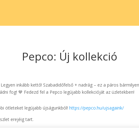
Pepco: Új kollekció
Legyen inkább kettő! Szabadidőfelső + nadrág – ez a páros bármilyen 
dni fog! 🤎 Fedezd fel a Pepco legújabb kollekcióját az üzletekben!
bbi ötleteket legújabb újságunkból!
https://pepco.hu/ujsagaink/
zlet erejéig tart.
 elérhetőségük üzletenként változhat.