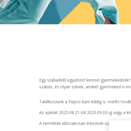
Egy szabadidő együttest keresel gyermekednek? 
szabás, és olyan színek, amiket gyermeked is imá
Találkozzunk a Pepco-ban! Addig is: meríts tová
Az ajánlat 2025.08.21-től 2025.09.03-ig vagy a kés
A termékek időszakosan érkeznek üzleteinkbe és