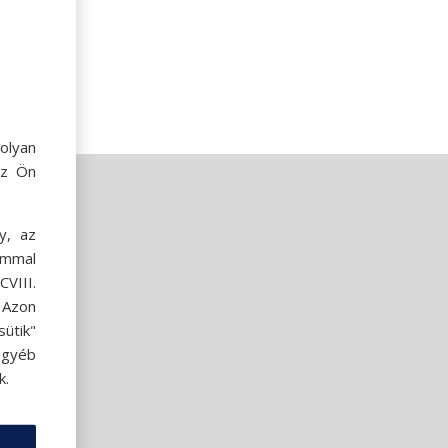
olyan
az Ön
y, az
ommal
VIII.
. Azon
ütik"
egyéb
k.