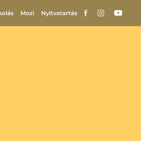
kolás
Mozi
Nyitvatartás