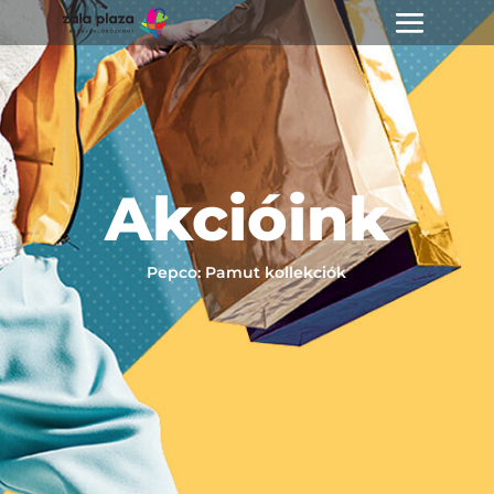
Akcióink
Pepco: Pamut kollekciók