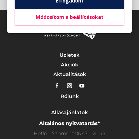
Elfogadom
Módosítom a beállításokat
Üzletek
Akciók
Aktualitások
Rólunk
Állásajánlatok
Általános nyitvatartás*
Hétfő – Szombat
06:45 – 20:45