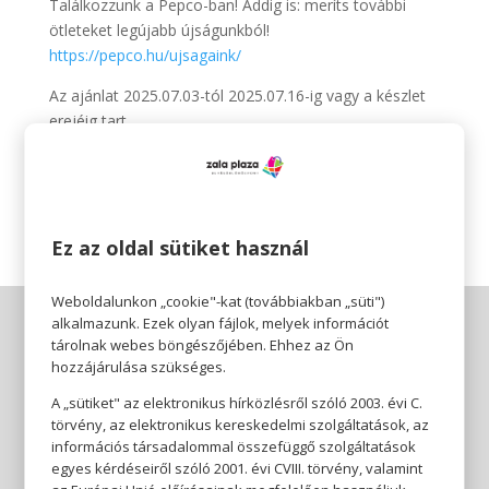
Találkozzunk a Pepco-ban! Addig is: meríts további
ötleteket legújabb újságunkból!
https://pepco.hu/ujsagaink/
Az ajánlat 2025.07.03-tól 2025.07.16-ig vagy a készlet
erejéig tart.
A termékek időszakosan érkeznek üzleteinkbe és
elérhetőségük üzletenként változhat.
Ez az oldal sütiket használ
Weboldalunkon „cookie"-kat (továbbiakban „süti")
alkalmazunk. Ezek olyan fájlok, melyek információt
tárolnak webes böngészőjében. Ehhez az Ön
hozzájárulása szükséges.
A „sütiket" az elektronikus hírközlésről szóló 2003. évi C.
törvény, az elektronikus kereskedelmi szolgáltatások, az
információs társadalommal összefüggő szolgáltatások
egyes kérdéseiről szóló 2001. évi CVIII. törvény, valamint