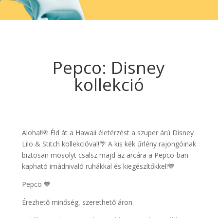
Pepco: Disney
kollekció
Aloha!🌺 Éld át a Hawaii életérzést a szuper árú Disney
Lilo & Stitch kollekcióval!🌴 A kis kék űrlény rajongóinak
biztosan mosolyt csalsz majd az arcára a Pepco-ban
kapható imádnivaló ruhákkal és kiegészítőkkel!💙
Pepco 🧡
Érezhető minőség, szerethető áron.