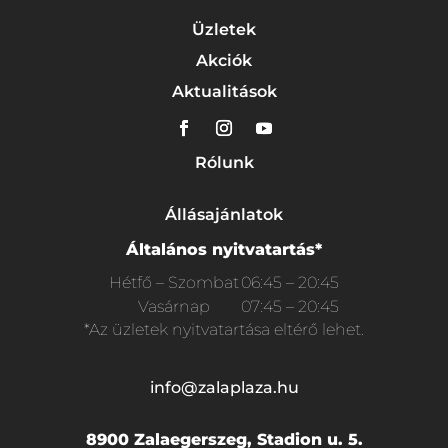
Üzletek
Akciók
Aktualitások
Rólunk
Állásajánlatok
Általános nyitvatartás*
Hétfő – Szombat
06:45 – 20:45
Vasárnap
07:45 – 20:45
*Az üzletek nyitvatartása eltérő lehet.
info@zalaplaza.hu
8900 Zalaegerszeg, Stadion u. 5.