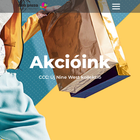
Akcióink
CCC: Új Nine West kollekció