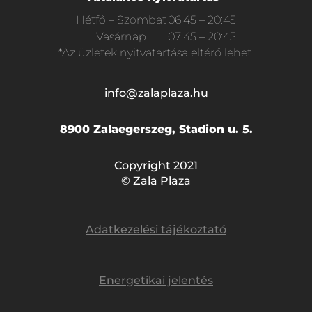
Hétfő – Szombat
06:45 – 20:45
Vasárnap
07:45 – 20:45
*Az üzletek nyitvatartása eltérő lehet.
info@zalaplaza.hu
8900 Zalaegerszeg, Stadion u. 5.
Copyright 2021
© Zala Plaza
Adatkezelési tájékoztató
Energetikai jelentés