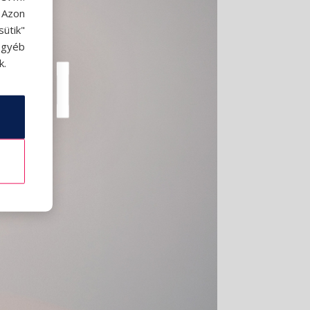
. Azon
ütik"
egyéb
k.