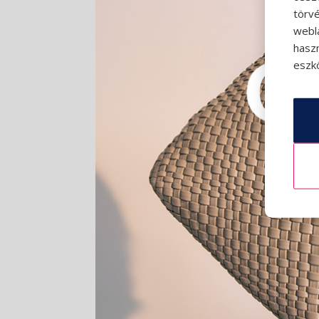
törvé
webl
hasz
eszkö