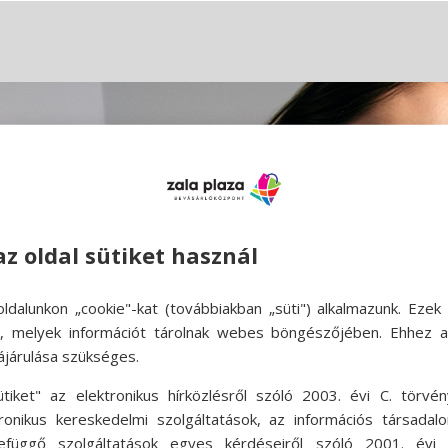
az oldal sütiket használ
ldalunkon „cookie"-kat (továbbiakban „süti") alkalmazunk. Ezek 
ok, melyek információt tárolnak webes böngészőjében. Ehhez 
ájárulása szükséges.
ütiket" az elektronikus hírközlésről szóló 2003. évi C. törvén
tronikus kereskedelmi szolgáltatások, az információs társadal
efüggő szolgáltatások egyes kérdéseiről szóló 2001. évi C