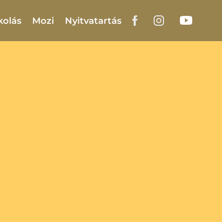
kolás
Mozi
Nyitvatartás