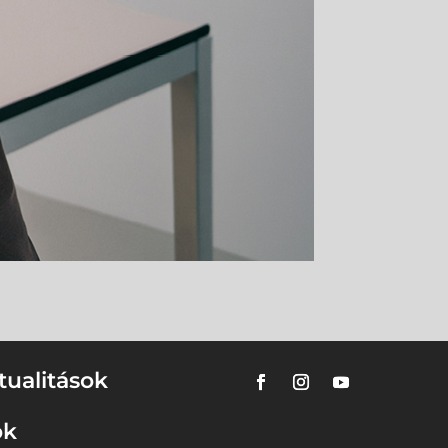
tualitások
ok