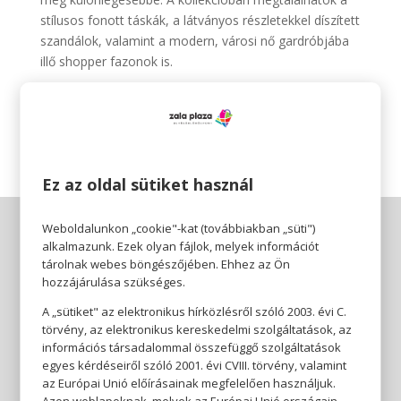
stílusos fonott táskák, a látványos részletekkel díszített
szandálok, valamint a modern, városi nő gardróbjába
illő shopper fazonok is.
Fedezd fel a Nine West nyári újdonságait a CCC
üzletében, és találd meg a szezon kedvenc darabjait! ✨
Ez az oldal sütiket használ
Weboldalunkon „cookie"-kat (továbbiakban „süti")
alkalmazunk. Ezek olyan fájlok, melyek információt
tárolnak webes böngészőjében. Ehhez az Ön
hozzájárulása szükséges.
A „sütiket" az elektronikus hírközlésről szóló 2003. évi C.
törvény, az elektronikus kereskedelmi szolgáltatások, az
információs társadalommal összefüggő szolgáltatások
egyes kérdéseiről szóló 2001. évi CVIII. törvény, valamint
az Európai Unió előírásainak megfelelően használjuk.