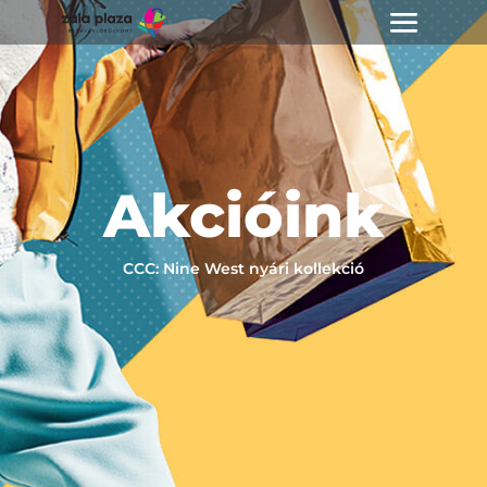
Akcióink
CCC: Nine West nyári kollekció