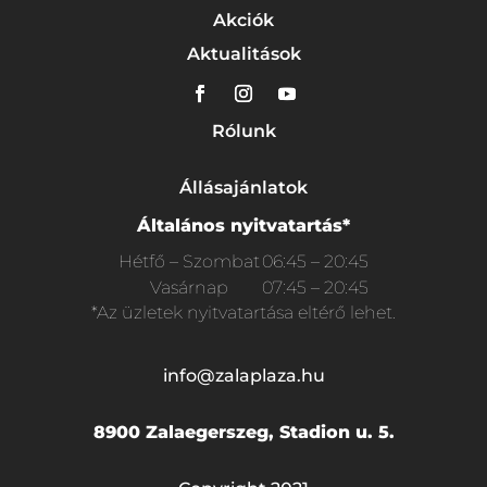
Akciók
Aktualitások
Rólunk
Állásajánlatok
Általános nyitvatartás*
Hétfő – Szombat
06:45 – 20:45
Vasárnap
07:45 – 20:45
*Az üzletek nyitvatartása eltérő lehet.
info@zalaplaza.hu
8900 Zalaegerszeg, Stadion u. 5.