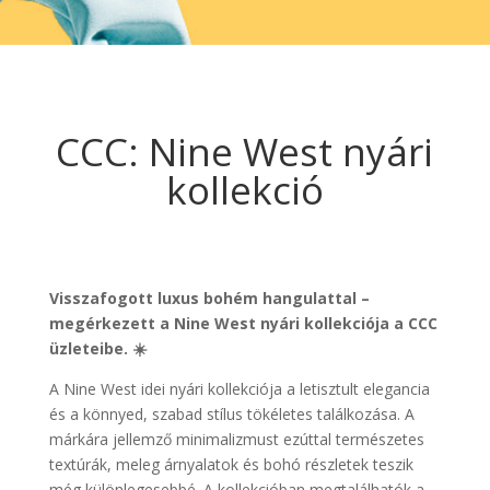
CCC: Nine West nyári
kollekció
Visszafogott luxus bohém hangulattal –
megérkezett a Nine West nyári kollekciója a CCC
üzleteibe. ☀️
A Nine West idei nyári kollekciója a letisztult elegancia
és a könnyed, szabad stílus tökéletes találkozása. A
márkára jellemző minimalizmust ezúttal természetes
textúrák, meleg árnyalatok és bohó részletek teszik
még különlegesebbé. A kollekcióban megtalálhatók a