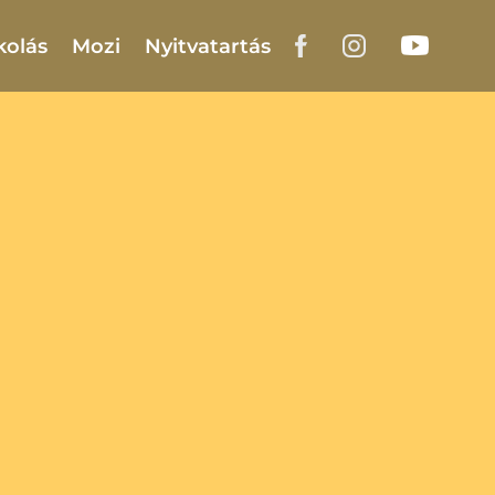
kolás
Mozi
Nyitvatartás