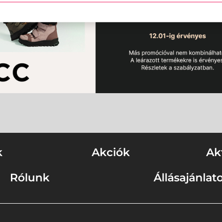
k
Akciók
Ak
Rólunk
Állásajánlat