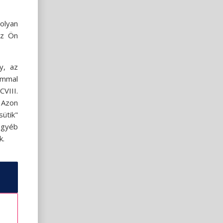
olyan
az Ön
y, az
ommal
VIII.
. Azon
ütik"
egyéb
k.