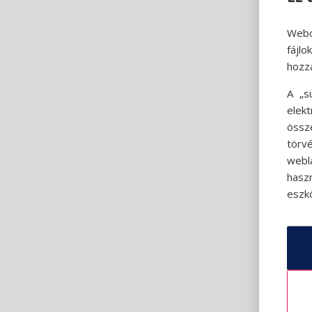
Webo
fájl
hozz
A „s
elek
össz
törvé
webl
hasz
eszkö