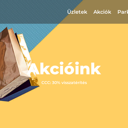
Üzletek
Akciók
Par
Akcióink
CCC: 30% visszatérítés