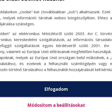
ldalunkon „cookie"-kat (továbbiakban „süti") alkalmazunk. Ezek 
ok, melyek információt tárolnak webes böngészőjében. Ehhez 
ájárulása szükséges.
ütiket" az elektronikus hírközlésről szóló 2003. évi C. törvén
tronikus kereskedelmi szolgáltatások, az információs társadal
efüggő szolgáltatások egyes kérdéseiről szóló 2001. évi C
ny, valamint az Európai Unió előírásainak megfelelően használjuk
apoknak, melyek az Európai Unió országain belül működnek, a „s
nálatához, és ezeknek a felhasználó számítógépén vagy 
zén történő tárolásához a felhasználók hozzájárulását kell kérniü
Elfogadom
Módosítom a beállításokat