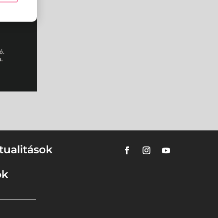
tualitások
ok