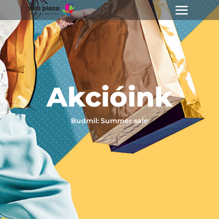
Akcióink
Budmil: Summer sale