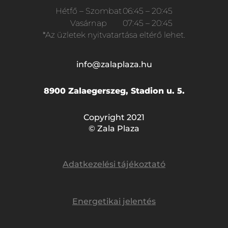
Hétfő – Szombat
06:45 – 20:45
Vasárnap
07:45 – 20:45
*Az üzletek nyitvatartása eltérő lehet.
info@zalaplaza.hu
8900 Zalaegerszeg, Stadion u. 5.
Copyright 2021
© Zala Plaza
Adatkezelési tájékoztató
Energetikai jelentés