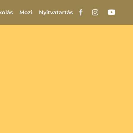
kolás
Mozi
Nyitvatartás