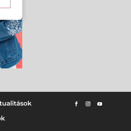
tualitások
ok