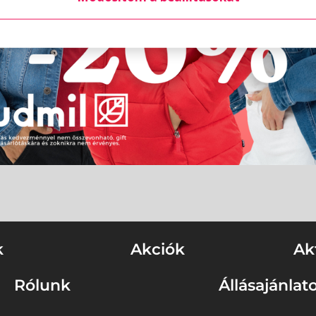
k
Akciók
Ak
Rólunk
Állásajánlat