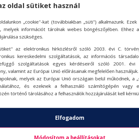
az oldal sütiket használ
ldalunkon „cookie"-kat (továbbiakban „süti") alkalmazunk. Ezek 
ok, melyek információt tárolnak webes böngészőjében. Ehhez 
ájárulása szükséges.
ütiket" az elektronikus hírközlésről szóló 2003. évi C. törvén
tronikus kereskedelmi szolgáltatások, az információs társadal
efüggő szolgáltatások egyes kérdéseiről szóló 2001. évi C
ny, valamint az Európai Unió előírásainak megfelelően használjuk
apoknak, melyek az Európai Unió országain belül működnek, a „s
nálatához, és ezeknek a felhasználó számítógépén vagy 
zén történő tárolásához a felhasználók hozzájárulását kell kérniü
Elfogadom
Módosítom a beállításokat